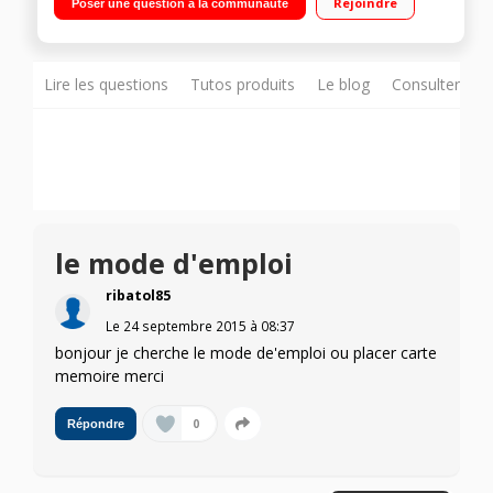
Rejoindre
Poser une question à la communauté
1,2GHz - 8Go de mémoire Appareil photo 5 mégapixels -
Vidéo HD 720p
Lire les questions
Tutos produits
Le blog
Consulter sur
le mode d'emploi
ribatol85
Le
24 septembre 2015
à
08:37
bonjour je cherche le mode de'emploi ou placer carte
memoire merci
0
Répondre