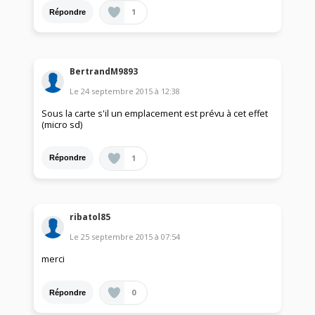
1
Répondre
BertrandM9893
Le
24 septembre 2015
à
12:38
Sous la carte s'il un emplacement est prévu à cet effet
(micro sd)
1
Répondre
ribatol85
Le
25 septembre 2015
à
07:54
merci
0
Répondre