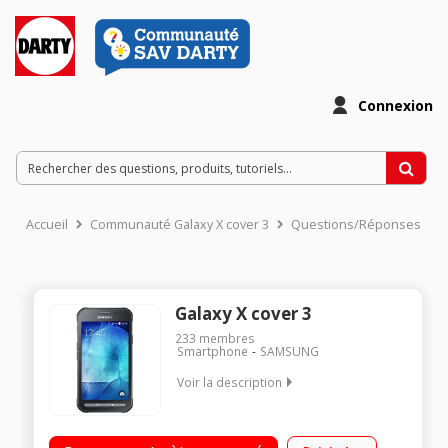
Connexion
Accueil
Communauté Galaxy X cover 3
Questions/Réponses
Galaxy X cover 3
233
membres
Smartphone
SAMSUNG
Voir la description
Mobile sous OS Android 4.4 - Kit Kat - 4G Ecran tactile LCD de
4,5" (11,4 cm) - TFT 800 x 480 pixels Processeur Quad-Core