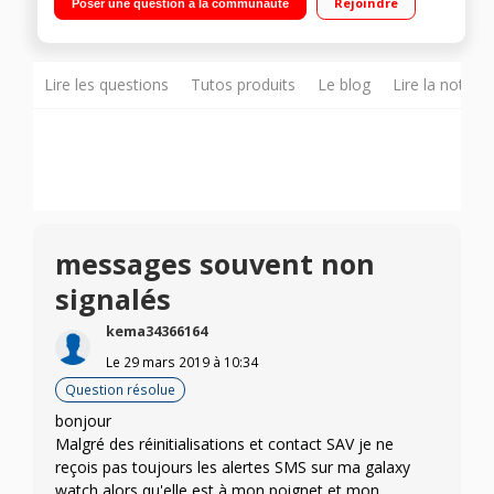
Rejoindre
Poser une question à la communauté
Lire les questions
Tutos produits
Le blog
Lire la notice
messages souvent non
signalés
kema34366164
Le
29 mars 2019
à
10:34
Question résolue
bonjour
Malgré des réinitialisations et contact SAV je ne
reçois pas toujours les alertes SMS sur ma galaxy
watch alors qu'elle est à mon poignet et mon