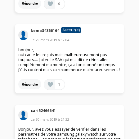
0
Répondre
Auteur(e)
kema34366164
Le
29 mars 2019
à
12:04
bonjour,
oui car je les reçois mais malheureusement pas
toujours.... J'ai eu le SAV qui m'a dit de réinstaller
complètement ma montre, ça a fonctionné un temps
j'étis content mais ça recommence malheureusement !
1
Répondre
cari52466641
Le
30 mars 2019
à
21:32
Bonjour, avez vous essayer de verifier dans les
paramatres de votre samsung galaxy watch sur votre