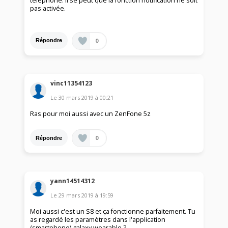
telephone. Il se peut que la fonction notification ne soit
pas activée.
0
Répondre
vinc11354123
Le
30 mars 2019
à
00:21
Ras pour moi aussi avec un ZenFone 5z
0
Répondre
yann14514312
Le
29 mars 2019
à
19:59
Moi aussi c'est un S8 et ça fonctionne parfaitement. Tu
as regardé les paramètres dans l'application
(smartphone) galaxy wearable ?