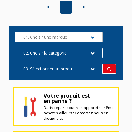
1
01. Choisir une marque
02. Choisir la catégorie
03. Sélectionner un produit
Votre produit est
en panne ?
Darty répare tous vos appareils, même
achetés ailleurs ! Contactez nous en
cliquant ici.