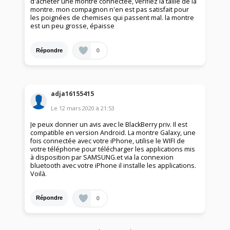
d'acheter une montre connectée, vérifiez la taille de la
montre. mon compagnon n'en est pas satisfait pour
les poignées de chemises qui passent mal. la montre
est un peu grosse, épaisse
0
Répondre
adja16155415
Le
12 mars 2020
à
21:53
Je peux donner un avis avec le BlackBerry priv. Il est
compatible en version Android. La montre Galaxy, une
fois connectée avec votre iPhone, utilise le WIFI de
votre téléphone pour télécharger les applications mis
à disposition par SAMSUNG.et via la connexion
bluetooth avec votre iPhone il installe les applications.
Voilà.
0
Répondre