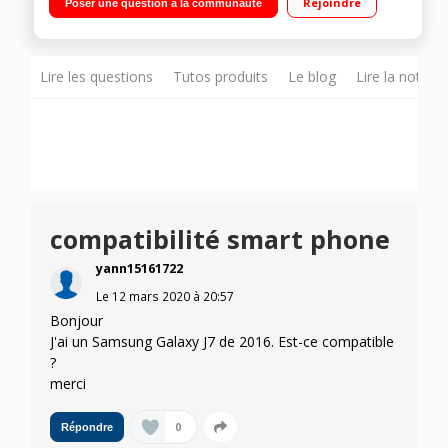
Rejoindre
Poser une question à la communauté
Lire les questions
Tutos produits
Le blog
Lire la notice
compatibilité smart phone
yann15161722
Le
12 mars 2020
à
20:57
Bonjour
J'ai un Samsung Galaxy J7 de 2016. Est-ce compatible
?
merci
0
Répondre