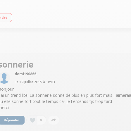
Ecran TFT LCD tactile de 4" (10,16 cm) / Processeur 1 GHz - Mémoire 4Go / Appa
ndre
sonnerie
domi190866
Le
19 juillet 2015
à
18:03
Bonjour
J ai un trend lite. La sonnerie sonne de plus en plus fort mais j aimerai
qu elle sonne fort tout le temps car je l entends tjs trop tard
merci
0
Répondre