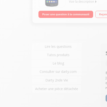
Voir la description
Mobile sous Android 4.1 Jelly Bean - Réseau 3G+ / 
Rejoi
Poser une question à la communauté
Lire les questions
Tutos produits
Le blog
Consulter sur darty.com
Darty 2nde Vie
Acheter une pièce détachée