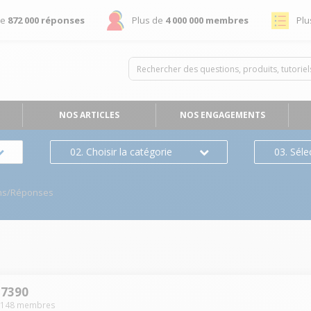
de
872 000 réponses
Plus de
4 000 000 membres
Plu
NOS ARTICLES
NOS ENGAGEMENTS
02. Choisir la catégorie
03. Séle
ns/Réponses
S7390
1148
membres