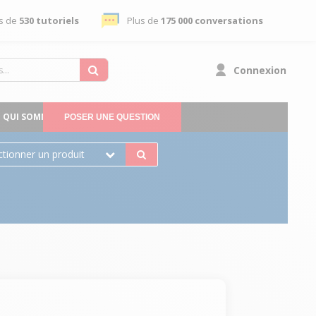
s de
530 tutoriels
Plus de
175 000 conversations
Connexion
QUI SOMMES-NOUS
POSER UNE QUESTION
ctionner un produit