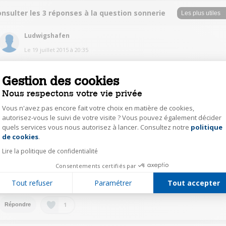
nsulter les 3 réponses à la question sonnerie
Ludwigshafen
Le
19 juillet 2015
à
20:35
Bonjour Domi 190866, Je suis dans le même cas que vous et en plus la
sonnerie ne dure pas assez longtemps. On peut augmenter le volume
Gestion des cookies
comme le dit Géraldine C9646 mais je n'ai pas trouvé pour la durée. Bonne
soirée.
Nous respectons votre vie privée
Vous n'avez pas encore fait votre choix en matière de cookies,
1
Répondre
autorisez-vous le suivi de votre visite ? Vous pouvez également décider
quels services vous nous autorisez à lancer. Consultez notre
politique
Axeptio consent
de cookies
.
VERO8394
Lire la politique de confidentialité
Le
19 juillet 2015
à
20:06
Consentements certifiés par
Bonjour, allez dans paramètres, sons puis volume et réglez comme vous le
souhaitez.
Tout refuser
Paramétrer
Tout accepter
1
Répondre