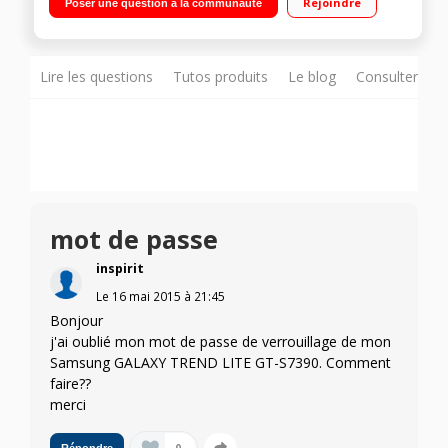
Rejoindre
Poser une question à la communauté
/ Appareil photo 3 Mpixels - Enregistreur vidéo
Lire les questions
Tutos produits
Le blog
Consulter sur
mot de passe
inspirit
Le
16 mai 2015
à
21:45
Bonjour
j'ai oublié mon mot de passe de verrouillage de mon
Samsung GALAXY TREND LITE GT-S7390. Comment
faire??
merci