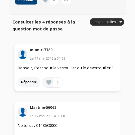
0
Répondre
Consulter les 4 réponses à la
question mot de passe
mumu17780
Le
17 mai 2015
à
01:55
Bonsoir, C'est pour le verrouiller ou le déverrouiller ?
0
Répondre
MartineG6062
Le
17 mai 2015
à
01:00
No tel sav 0148630000