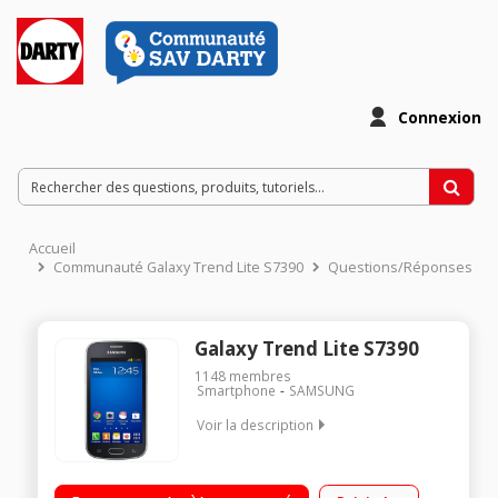
Connexion
Accueil
Communauté Galaxy Trend Lite S7390
Questions/Réponses
Galaxy Trend Lite S7390
1148
membres
Smartphone
SAMSUNG
Voir la description
Mobile sous Android 4.1 Jelly Bean - Réseau 3G+ / Ecran TFT
LCD tactile de 4" (10,16 cm) / Processeur 1 GHz - Mémoire 4Go