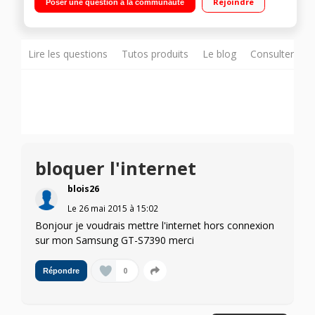
Rejoindre
Poser une question à la communauté
/ Appareil photo 3 Mpixels - Enregistreur vidéo
Lire les questions
Tutos produits
Le blog
Consulter sur
bloquer l'internet
blois26
Le
26 mai 2015
à
15:02
Bonjour je voudrais mettre l'internet hors connexion
sur mon Samsung GT-S7390 merci
0
Répondre