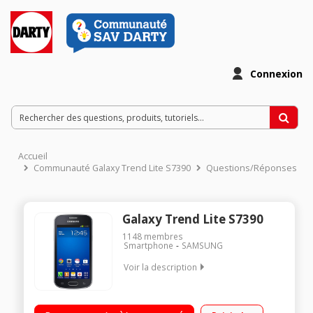
Connexion
Accueil
Communauté Galaxy Trend Lite S7390
Questions/Réponses
Galaxy Trend Lite S7390
1148
membres
Smartphone
SAMSUNG
Voir la description
Mobile sous Android 4.1 Jelly Bean - Réseau 3G+ / Ecran TFT
LCD tactile de 4" (10,16 cm) / Processeur 1 GHz - Mémoire 4Go