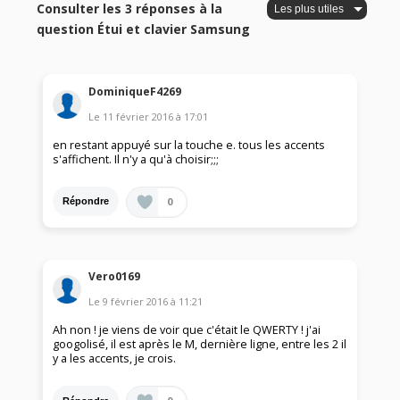
Consulter les 3 réponses à la
question Étui et clavier Samsung
DominiqueF4269
Le
11 février 2016
à
17:01
en restant appuyé sur la touche e. tous les accents
s'affichent. Il n'y a qu'à choisir;;;
0
Répondre
Vero0169
Le
9 février 2016
à
11:21
Ah non ! je viens de voir que c'était le QWERTY ! j'ai
googolisé, il est après le M, dernière ligne, entre les 2 il
y a les accents, je crois.