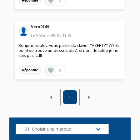
0
Répondre
Vero0169
Le
9 février 2016
à
11:18
Bonjour, voulez-vous parler du clavier "AZERTY" ??? Si
oui, il se trouve au-dessus du Z, si non, désolée je ne
sais pas. cdlt
0
Répondre
1
01. Choisir une marque