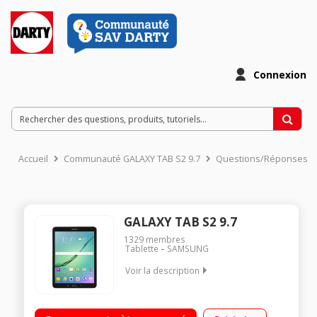
Connexion
Accueil
Communauté GALAXY TAB S2 9.7
Questions/Réponses
GALAXY TAB S2 9.7
1329
membres
Tablette
SAMSUNG
Voir la description
"Ecran capacitif 9,7"" Super AMOLED QXGA Processeur Octo
Core 1,8 GHz 32 Go SSD - RAM 3 Go Android Marshmallow 6.0