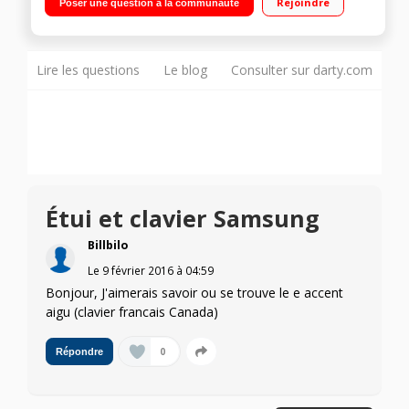
Rejoindre
Poser une question à la communauté
- 5,6 mm d'épaisseur - Poids : 378 g"
Lire les questions
Le blog
Consulter sur darty.com
Étui et clavier Samsung
Billbilo
Le
9 février 2016
à
04:59
Bonjour, J'aimerais savoir ou se trouve le e accent
aigu (clavier francais Canada)
0
Répondre