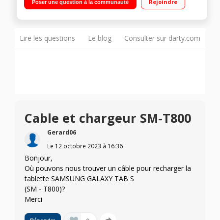
Rejoindre
Poser une question à la communauté
/ RAM 3 Go - Capacité 16 Go SSD extensible via slot micro SD /
Design fin et léger - Android 4.4 KitKat
Lire les questions
Le blog
Consulter sur darty.com
Cable et chargeur SM-T800
Gerard06
Le
12 octobre 2023
à
16:36
Bonjour,
Où pouvons nous trouver un câble pour recharger la
tablette SAMSUNG GALAXY TAB S
(SM - T800)?
Merci