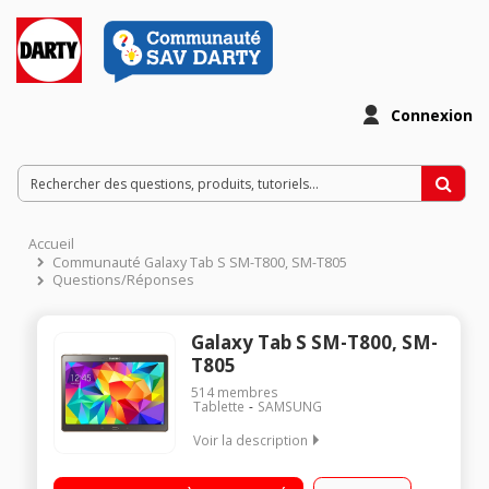
Connexion
Accueil
Communauté Galaxy Tab S SM-T800, SM-T805
Questions/Réponses
Galaxy Tab S SM-T800, SM-
T805
514
membres
Tablette
SAMSUNG
Voir la description
Ecran capacitif 10,5" Full HD (26,6 cm) - 2560 x 1600 pixels /
Processeur Samsung Quad Core 1,9 GHz + Quad Core 1,3 GHz