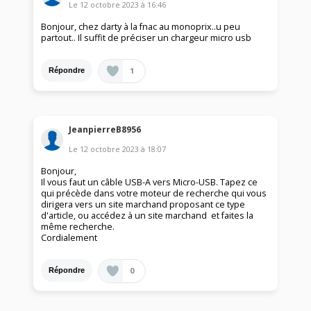
Le
12 octobre 2023
à
16:46
Bonjour, chez darty à la fnac au monoprix..u peu
partout.. Il suffit de préciser un chargeur micro usb
1
Répondre
JeanpierreB8956
Le
12 octobre 2023
à
18:07
Bonjour,
Il vous faut un câble USB-A vers Micro-USB. Tapez ce
qui précède dans votre moteur de recherche qui vous
dirigera vers un site marchand proposant ce type
d'article, ou accédez à un site marchand et faites la
même recherche.
Cordialement
0
Répondre