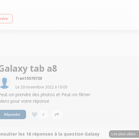
iSOC T618 RAM 3 Go - 32 Go de stockage Système Android 11 - Poids : 508 g - E
ndre
Galaxy tab a8
fran15570720
Le
20 novembre 2022
à
10:03
Peut-on prendre des photos et Peut-on filmer
Merci pour votre réponse
0
Répondre
nsulter les 16 réponses à la question Galaxy