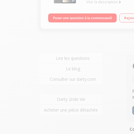
Voir la description
"Ecran tactile 10,5"" (1920 x 1200) Processeur Un
Rejoi
Poser une question à la communauté
Lire les questions
Le blog
Consulter sur darty.com
Darty 2nde Vie
Acheter une pièce détachée
Co