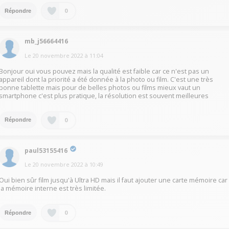
0
Répondre
mb_j56664416
Le
20 novembre 2022
à
11:04
Bonjour oui vous pouvez mais la qualité est faible car ce n'est pas un
appareil dont la priorité a été donnée à la photo ou film. C'est une très
bonne tablette mais pour de belles photos ou films mieux vaut un
smartphone c'est plus pratique, la résolution est souvent meilleures
0
Répondre
paul53155416
Le
20 novembre 2022
à
10:49
Oui bien sûr film jusqu'à Ultra HD mais il faut ajouter une carte mémoire car
la mémoire interne est très limitée.
0
Répondre