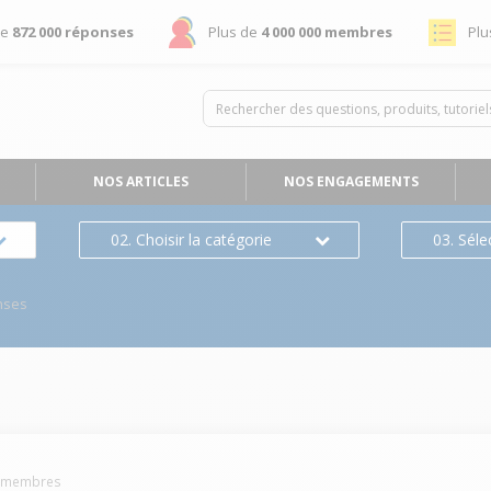
de
872 000 réponses
Plus de
4 000 000 membres
Plu
NOS ARTICLES
NOS ENGAGEMENTS
02. Choisir la catégorie
03. Séle
nses
membres