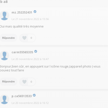
ab a8
mz.252252431
Le
21 novembre 2022
à
15:56
Oui mais qualité très moyenne
0
Répondre
carm55565335
Le
20 novembre 2022
à
16:47
Bonjour,bien sûr, en appuyant sur l icône rouge,(appareil photo ) vous
pouvez tout faire
0
Répondre
p.ca56513533
Le
20 novembre 2022
à
16:12