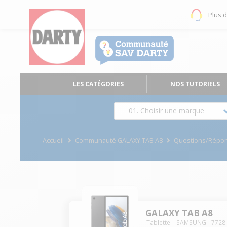
Plus 
LES CATÉGORIES
NOS TUTORIELS
01. Choisir une marque
Accueil
Communauté GALAXY TAB A8
Questions/Répo
GALAXY TAB A8
Tablette
SAMSUNG
-
7728