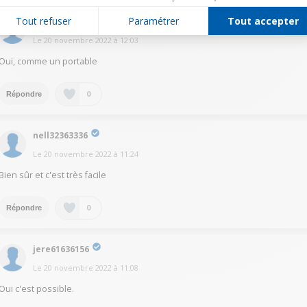
Tout refuser
Paramétrer
Tout accepter
sylr42323115
Le
20 novembre 2022
à
12:03
Oui, comme un portable
0
Répondre
nell32363336
Le
20 novembre 2022
à
11:24
Bien sûr et c'est très facile
0
Répondre
jere61636156
Le
20 novembre 2022
à
11:08
Oui c'est possible.