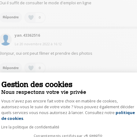
Oui il suffit de consulter le mode d'emploi en ligne
0
Répondre
yan.43362516
Le
20 novembre 2022
à
16:12
Bonjour, oui ont peut filmer et prendre des photos
0
Répondre
Gestion des cookies
katy21624352
Nous respectons votre vie privée
Le
20 novembre 2022
à
13:41
Vous n'avez pas encore fait votre choix en matière de cookies,
Bonjour
autorisez-vous le suivi de votre visite ? Vous pouvez également décider
Oui tout à fait
quels services vous nous autorisez à lancer. Consultez notre
politique
Axeptio consent
Bonne journée
de cookies
.
Lire la politique de confidentialité
0
Répondre
Consentements certifiés par