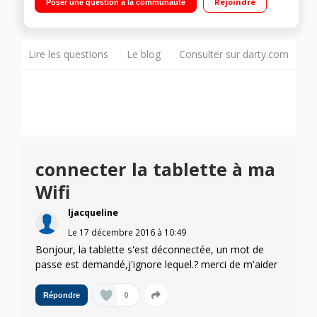
Rejoindre
Poser une question à la communauté
Marshmallow 6.0 - 8n2 mm d'épaisseur - Poids : 525 g
Lire les questions
Le blog
Consulter sur darty.com
connecter la tablette à ma
Wifi
ljacqueline
Le
17 décembre 2016
à
10:49
Bonjour, la tablette s'est déconnectée, un mot de
passe est demandé,j'ignore lequel.? merci de m'aider
0
Répondre