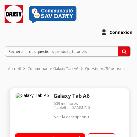
Connexion
Accueil
Communauté Galaxy Tab A6
Questions/Réponses
Galaxy Tab A6
609
membres
Tablette
SAMSUNG
Voir la description
Ecran capacitif 10,1" (25,65 cm) Processeur Samsung Octo
Core Mémoire vive 1 Go - Capacité de stockage 16 Go Andoid