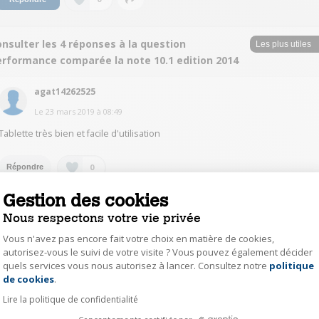
nsulter les 4 réponses à la question
erformance comparée la note 10.1 edition 2014
agat14262525
Le
23 mars 2019
à
08:49
Tablette très bien et facile d'utilisation
0
Répondre
Gestion des cookies
maminotte1951
Nous respectons votre vie privée
Le
11 mars 2019
à
09:53
Vous n'avez pas encore fait votre choix en matière de cookies,
bonjour, je ne peux vous répondre, mais au sujet de la panne, ma tab 2,
autorisez-vous le suivi de votre visite ? Vous pouvez également décider
très ancienne s'est comme ça arrêtée d'un seul coup, sans vouloir
quels services vous nous autorisez à lancer. Consultez notre
politique
Axeptio consent
redémarrer je me suis donc précipitée pour acheter la tab A6; et sur le mini
de cookies
.
dépliant joint, était indiqué en cas d'arrêt, appuyer simultanément sur les
touches marche/arrêt et volume, J'ai donc fait cette manipulation sur la tab
Lire la politique de confidentialité
2, qui refonctionne à nouveau ! peut-être pourriez vous essayer sur la