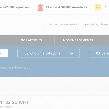
de
872 000 réponses
Plus de
4 000 000 membres
Plu
NOS ARTICLES
NOS ENGAGEMENTS
02. Choisir la catégorie
03. Séle
Questions/Réponses
1" 32 GO WIFI
membres