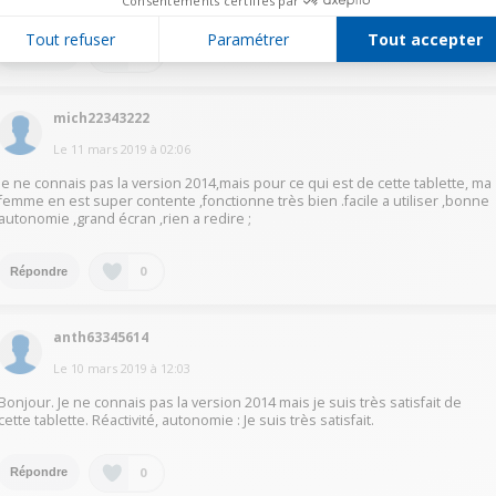
vôtre, cordialement
Consentements certifiés par
Tout refuser
Paramétrer
Tout accepter
0
Répondre
mich22343222
Le
11 mars 2019
à
02:06
je ne connais pas la version 2014,mais pour ce qui est de cette tablette, ma
femme en est super contente ,fonctionne très bien .facile a utiliser ,bonne
autonomie ,grand écran ,rien a redire ;
0
Répondre
anth63345614
Le
10 mars 2019
à
12:03
Bonjour. Je ne connais pas la version 2014 mais je suis très satisfait de
cette tablette. Réactivité, autonomie : Je suis très satisfait.
0
Répondre