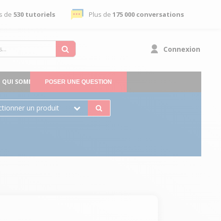
s de
530 tutoriels
Plus de
175 000 conversations
Connexion
QUI SOMMES-NOUS
POSER UNE QUESTION
ctionner un produit