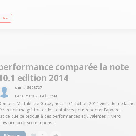
ur Samsung Octo Core 1,6 GHz RAM 2 Go - Capacité 32 Go extensible via slot mi
ndre
performance comparée la note
10.1 edition 2014
dom.15903727
Le
10 mars 2019
à
10:44
Bonjour. Ma tablette Galaxy note 10.1 édition 2014 vient de me lâcher
Ecran noir malgré toutes les tentatives pour rebooter l'appareil.
Est ce que ce produit à des performances équivalentes ? Merci
d'avance pour votre réponse.
0
Répondre