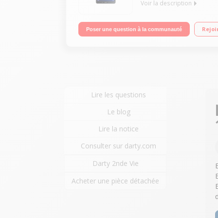
Voir la description
"Ecran capacitif 10,1"" (25,65 cm) WUXGA Processe
Rejoi
Poser une question à la communauté
Android 7.0 Nougat"
Lire les questions
Le blog
Lire la notice
Consulter sur darty.com
Darty 2nde Vie
Acheter une pièce détachée