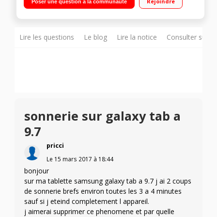
Rejoindre
Poser une question à la communauté
Epaisseur : 7,5 mm - Poids : 470 g - Android 9.0"
Lire les questions
Le blog
Lire la notice
Consulter sur d
sonnerie sur galaxy tab a
9.7
pricci
Le
15 mars 2017
à
18:44
bonjour
sur ma tablette samsung galaxy tab a 9.7 j ai 2 coups
de sonnerie brefs environ toutes les 3 a 4 minutes
sauf si j eteind completement l appareil.
j aimerai supprimer ce phenomene et par quelle