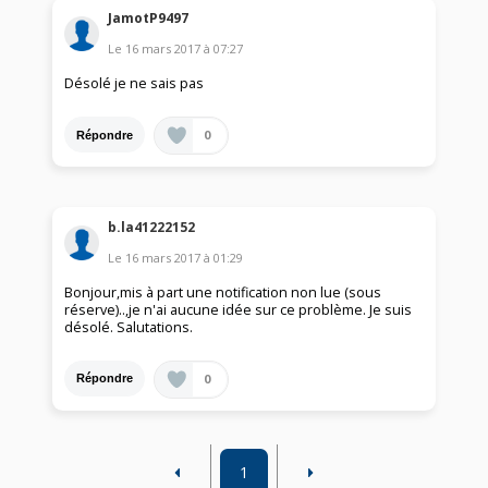
JamotP9497
Le
16 mars 2017
à
07:27
Désolé je ne sais pas
0
Répondre
b.la41222152
Le
16 mars 2017
à
01:29
Bonjour,mis à part une notification non lue (sous
réserve)..,je n'ai aucune idée sur ce problème. Je suis
désolé. Salutations.
0
Répondre
1