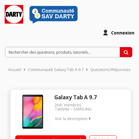
Connexion
Accueil
Communauté Galaxy Tab A 9.7
Questions/Réponses
Galaxy Tab A 9.7
2641
membres
Tablette
SAMSUNG
Voir la description
"Ecran capacitif 10,1"" Processeur Samsung Octo Core 1,8 GHz
RAM 2 Go - Capacité 32 Go extensible via slot micro SD