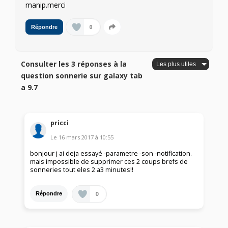
manip.merci
0
Répondre
Consulter les 3 réponses à la
question sonnerie sur galaxy tab
a 9.7
pricci
Le
16 mars 2017
à
10:55
bonjour j ai deja essayé -parametre -son -notification.
mais impossible de supprimer ces 2 coups brefs de
sonneries tout eles 2 a3 minutes!!
0
Répondre