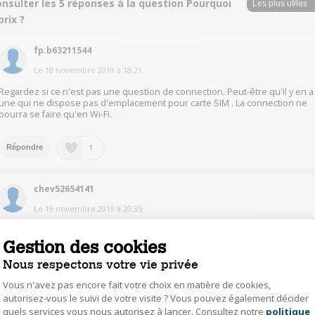
nsulter les 5 réponses à la question Pourquoi
prix ?
fp.b63211544
Le
18 novembre 2019
à
18:21
Regardez si ce n'est pas une question de connection. Peut-être qu'il y en a
une qui ne dispose pas d'emplacement pour carte SIM . La connection ne
pourra se faire qu'en Wi-Fi.
1
Répondre
chev52654141
Le
19 novembre 2019
à
20:35
Bonsoir, prenez cette tablette 4676629 elle fait le 4G si vous avez assez
d'internet c'est pratique
Gestion des cookies
Nous respectons votre vie privée
0
Répondre
Vous n'avez pas encore fait votre choix en matière de cookies,
autorisez-vous le suivi de votre visite ? Vous pouvez également décider
quels services vous nous autorisez à lancer. Consultez notre
politique
Axeptio consent