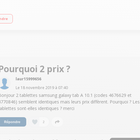
cran de 10.1 - cellulaire : non Memoire interne: 16 - ram: 2go
ndre
Pourquoi 2 prix ?
laur15999656
Le
18 novembre 2019
à
07:40
Bonjour 2 tablettes samsung galaxy tab A 10.1 (codes 4676629 et
4770846) semblent identiques mais leurs prix diffèrent. Pourquoi ? Les
tablettes sont-elles identiques ? merci
2
Répondre