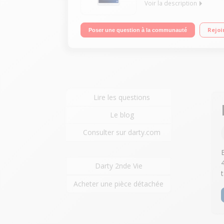
Voir la description
Tablette sous systeme android 6.0 (marshmallow) E
Rejoi
Poser une question à la communauté
Lire les questions
Le blog
Consulter sur darty.com
Darty 2nde Vie
Acheter une pièce détachée