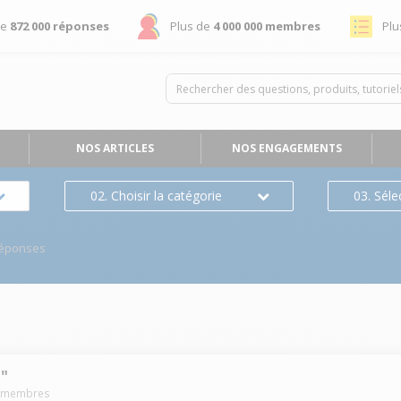
de
872 000 réponses
Plus de
4 000 000 membres
Plu
NOS ARTICLES
NOS ENGAGEMENTS
02. Choisir la catégorie
03. Séle
Réponses
"
membres