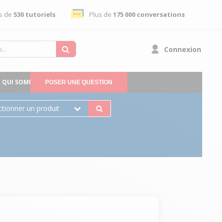
s de
530 tutoriels
Plus de
175 000 conversations
Connexion
QUI SOMMES-NOUS
POSER UNE QUESTION
ctionner un produit