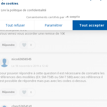
juli64553643
de cookies
.
Le
18 novembre 2019
à
18:08
Lire la politique de confidentialité
Bonjour
Consentements certifiés par
Il semblerait que la base de données soit un brin encombrée....
Tout refuser
Paramétrer
Tout accepter
Les spécifications sont identiques
Wifi seul pour les 2
Vous venez vous accorder une remise de 10€
0
Répondre
nico63656545
Le
18 novembre 2019
à
12:42
pour pouvoir répondre à cette question il est nécessaire de connaitre les
références des modèles (EX: SM-T585 ou SM-T 580) avec ces référence il
est possible de répondre mais pas avec les codes ci-dessus.
0
Répondre
chev52654141