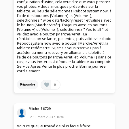
configuration d'usine, cela veut dire que vous perdrez
vos photos, vidéos, musiques présentes sur la
tablette. Au lieu de sélectionnez Reboot system now, à
l'aide des boutons [Volume +] et [Volume -],
sélectionnez " wipe data/factory reset " et validez avec
le bouton [Marche/Arrêt]. Toujours avec les boutons
[Volume +] et [Volume -], sélectionnez " Yes to all " et
validez avec le bouton [Marche/Arrêt]. La
réinitialisation se lance, patientez, puis validez le choix
Reboot system now avec le bouton [Marche/Arrêt], la
tablette redémarre. Si jamais vous n'arrivez pas à
accéder au menu recovery en allumant la tablette à
l'aide de boutons [Marche/Arrêt] et [Volume +] dans ce
cas je vous inviterais à déposer la tablette au comptoir
Service Après Vente le plus proche. Bonne journée
cordialement
0
Répondre
MichelE6729
Le
19 mars 2023
à
16:40
Voici ce que j'ai trouvé de plus facile à faire: