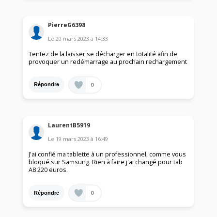
PierreG6398
Le
20 mars 2023
à
14:33
Tentez de la laisser se décharger en totalité afin de
provoquer un redémarrage au prochain rechargement
0
Répondre
LaurentB5919
Le
19 mars 2023
à
16:49
J'ai confié ma tablette à un professionnel, comme vous
bloqué sur Samsung. Rien à faire j'ai changé pour tab
A8 220 euros.
0
Répondre