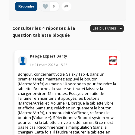
0
Répondre
Consulter les 4 réponses à la
question tablette bloquée
Paogé Expert Darty
Le
21 mars 2023
à
15:26
Bonjour, concernant votre Galaxy Tab 4, dans un
premier temps maintenez appuyé le bouton
[Marche/Arrêt] au moins 10 secondes pour éteindre la
tablette. Branchez-la sur le secteur et laissez-la
charger environ 15 minutes. Essayez ensuite de
l'allumer en maintenant appuyés les boutons
[Marche/Arrêt] et [Volume +], lorsque la tablette vibre
et affiche Samsung, relâchez uniquement le bouton
[Marche/Arrêt], un menu doit s'afficher, relâchez le
bouton [Volume +]. Sélectionnez Reboot system now
pour voir si la tablette arrive à redémarrer. Si ce n'est
pas le cas, Recommencer la manipulation (sans la
charger). Cette fois, il faudra restaurer la tablette en