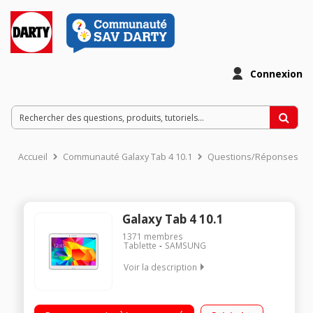
Connexion
Accueil
Communauté Galaxy Tab 4 10.1
Questions/Réponses
Galaxy Tab 4 10.1
1371
membres
Tablette
SAMSUNG
Voir la description
Ecran capacitif 10,1" (25,65 cm) WXGA TFT, 1280 x 800 pixels /
Processeur Samsung Quad Core à 1,2 GHz / Mémoire vive 1,5