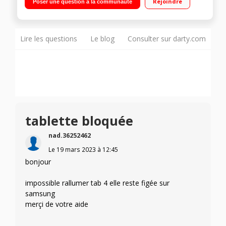
Rejoindre
Poser une question à la communauté
Go - Capacité de stockage 16 Go / Android KitKat 4.4
Lire les questions
Le blog
Consulter sur darty.com
tablette bloquée
nad.36252462
Le
19 mars 2023
à
12:45
bonjour
impossible rallumer tab 4 elle reste figée sur
samsung
merçi de votre aide