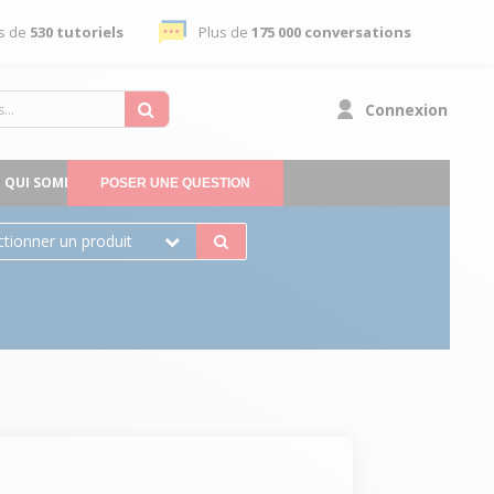
s de
530 tutoriels
Plus de
175 000 conversations
Connexion
QUI SOMMES-NOUS
POSER UNE QUESTION
ctionner un produit