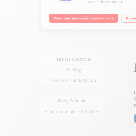
Voir la description
Ecran capacitif 7" (17,8 cm), 1024 x 600 pixels/
Rejoi
Poser une question à la communauté
Android 4.4 KitKat
Lire les questions
Le blog
Consulter sur darty.com
Darty 2nde Vie
Acheter une pièce détachée