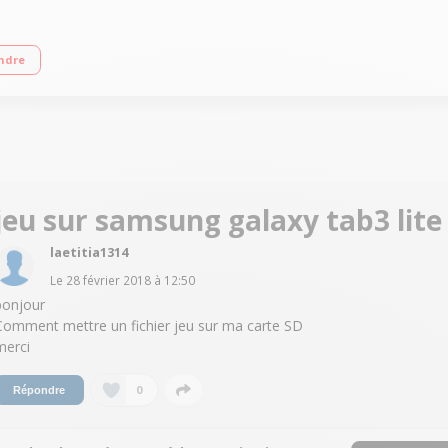
Processeur Samsung Quad-Core à 1,3 GHz/Mémoire vive 1 Go - Capacité de stocka
ndre
jeu sur samsung galaxy tab3 lite
laetitia1314
Le
28 février 2018
à
12:50
bonjour
Comment mettre un fichier jeu sur ma carte SD
merci
0
Répondre