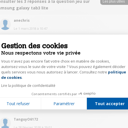
nsulter les 3 réponses à la question jeu sur
amsung galaxy tab3 lite
anechris
Le
1 mars 2018
à
10:47
je voulais dire gestionnaire d'applications . bonne journée
Gestion des cookies
0
Répondre
Nous respectons votre vie privée
Vous n'avez pas encore fait votre choix en matière de cookies,
autorisez-vous le suivi de votre visite ? Vous pouvez également décider
anechris
quels services vous nous autorisez à lancer. Consultez notre
politique
Axeptio consent
Le
28 février 2018
à
21:40
de cookies
.
bon soir , tu peux télécharger ton jeux , et ensuite aller sur gestionnaire de
Lire la politique de confidentialité
tâche et là peut être le déplacer vers la carte SD bonne soirée
Consentements certifiés par
0
Répondre
Tout refuser
Paramétrer
Tout accepter
TanguyO6172
Le
28 février 2018
à
19:01