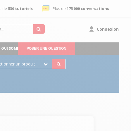
s de
530 tutoriels
Plus de
175 000 conversations
Connexion
QUI SOMMES-NOUS
POSER UNE QUESTION
ctionner un produit