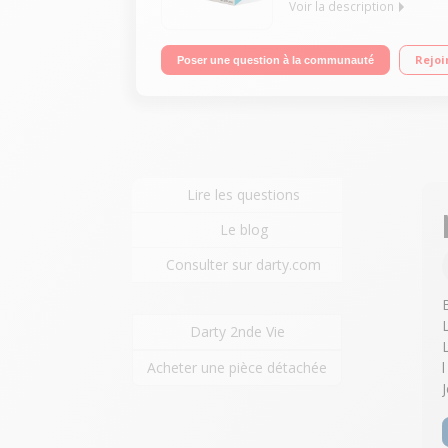
Voir la description
Ecran capacitif 10.1" WUXGA, 1920 x 1200 pixels 
Rejoi
Poser une question à la communauté
mémoire Samsung Evo Plus 64 Go + adaptateur in
Lire les questions
Le blog
Consulter sur darty.com
Darty 2nde Vie
Acheter une pièce détachée