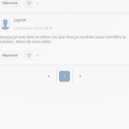
1
Répondre
jagu56
Le
22 janvier 2013
à
08:30
Bonjour,je suis dans le même cas que vous,je voudrais aussi connaître la
solution . Merci de nous aider.
0
Répondre
1