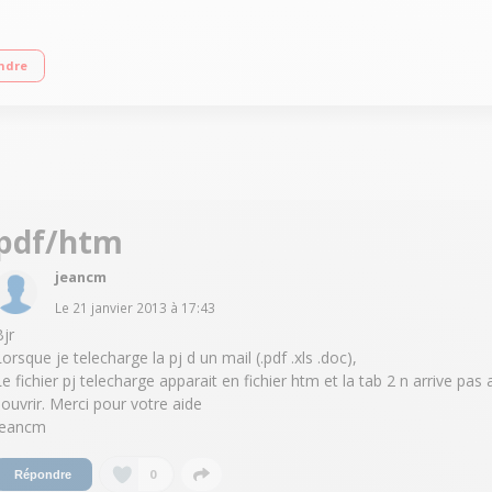
Processeur Samsung Octo Core 1,6 GHz RAM 2 Go - Capacité 16 Go extensible vi
ndre
clus
pdf/htm
jeancm
Le
21 janvier 2013
à
17:43
Bjr
Lorsque je telecharge la pj d un mail (.pdf .xls .doc),
Le fichier pj telecharge apparait en fichier htm et la tab 2 n arrive pas 
l ouvrir. Merci pour votre aide
Jeancm
0
Répondre