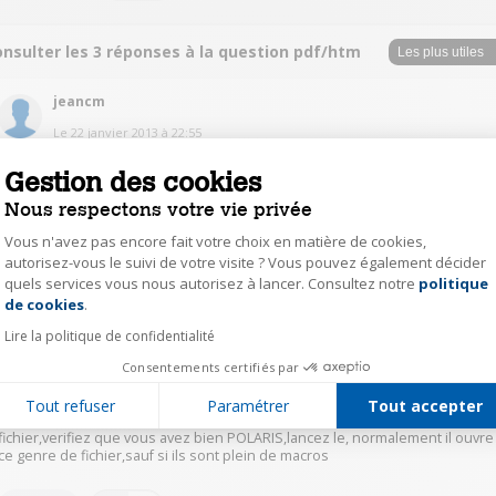
onsulter les 3 réponses à la question pdf/htm
jeancm
Le
22 janvier 2013
à
22:55
Bonsoir J ai fini par trouver 2 parades au problème : -utiliser firefox comme
Gestion des cookies
navigateur pour ouvrir la page du site de messagerie -utiliser l application
de son serveur de messagerie pour ouvrir la messagerie (Dans mon cas,
Nous respectons votre vie privée
Sfr mail 1.1.2 et Gmail 4.2.1) Dans les 2 cas les pdf se chargent en pdf et s
ouvrent normalement avec polaris, king office acrobat, etc... @ + Jeancm
Vous n'avez pas encore fait votre choix en matière de cookies,
autorisez-vous le suivi de votre visite ? Vous pouvez également décider
quels services vous nous autorisez à lancer. Consultez notre
politique
Axeptio consent
1
Répondre
de cookies
.
Lire la politique de confidentialité
flybox
Consentements certifiés par
Le
22 janvier 2013
à
13:03
Tout refuser
Paramétrer
Tout accepter
Bonjour,normalement c'est l'appli POLARIS qui ouvre ce genre de
fichier,verifiez que vous avez bien POLARIS,lancez le, normalement il ouvre
ce genre de fichier,sauf si ils sont plein de macros