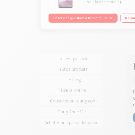
Voir la description
Mobile sous Android 7.0 - Nougat Écran tactile 5
Rejoi
Poser une question à la communauté
mégapixels - Vidéo UHD 4K
Lire les questions
Tutos produits
Le blog
Lire la notice
Consulter sur darty.com
Darty 2nde Vie
Acheter une pièce détachée