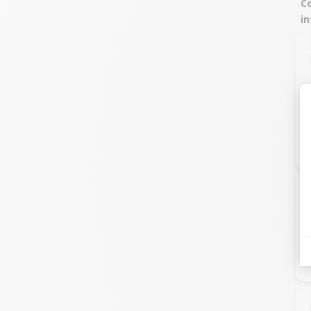
Co
in