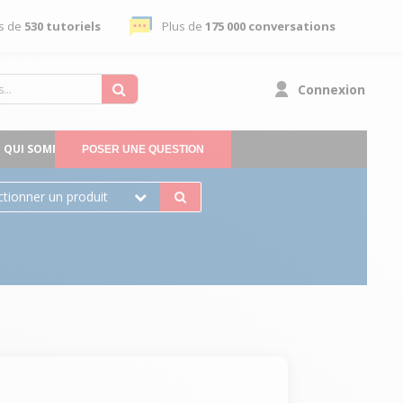
s de
530 tutoriels
Plus de
175 000 conversations
Connexion
QUI SOMMES-NOUS
POSER UNE QUESTION
ctionner un produit