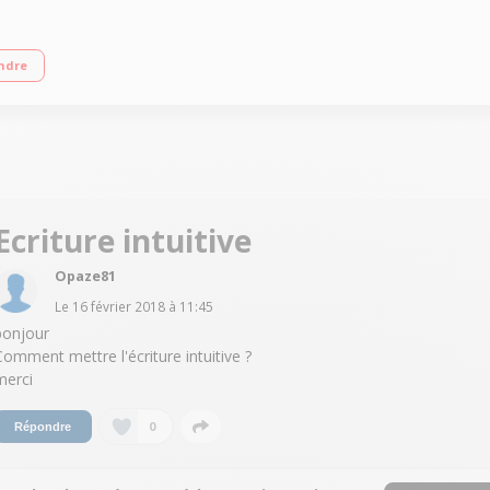
,8'' (14,7 cm) - Quad HD+ 2960 x 1440 pixels Processeur Octo-coeur 2,3GHz - 6
ndre
Ecriture intuitive
Opaze81
Le
16 février 2018
à
11:45
bonjour
Comment mettre l'écriture intuitive ?
merci
0
Répondre