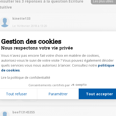
nsulter les 3 réponses à la question Ecriture
tuitive
kinette133
Le
16 février 2018
à
13:20
Bonjour Aller sur l écran pour rédiger message puis contact et appuyer sur
icône en bas à droite pour écrire et enfin sur roue crantee à gauche de la
Gestion des cookies
barre d espacement puis langage intuitif Bonne journee
Nous respectons votre vie privée
0
Répondre
Vous n'avez pas encore fait votre choix en matière de cookies,
autorisez-vous le suivi de votre visite ? Vous pouvez également décider
quels services vous nous autorisez à lancer. Consultez notre
politique
Axeptio consent
astr45123531
de cookies
.
Le
16 février 2018
à
12:57
Lire la politique de confidentialité
Bonjour, L'écriture intuitive était sélectionnée par défaut
Consentements certifiés par
Tout refuser
Paramétrer
Tout accepter
0
Répondre
beef13145355