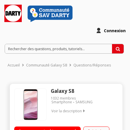
Connexion
Accueil
Communauté Galaxy S8
Questions/Réponses
Galaxy S8
1032
membres
Smartphone
SAMSUNG
Voir la description
Mobile sous Android 7.0 - Nougat Écran tactile 5,8'' (14,7 cm) -
Quad HD+ 2960 x 1440 pixels Processeur Octo-coeur 2,3GHz -