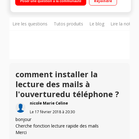
Rejoindre
Poser une question à la communauté
64Go de mémoire Reconnaissance d'iris Photo 12 mégapixels
- Vidéo UHD 4K
Lire les questions
Tutos produits
Le blog
Lire la notice
comment installer la
lecture des mails à
l'ouverturedu téléphone ?
nicole Marie Celine
Le
17 février 2018
à
20:30
bonjour
Cherche fonction lecture rapide des mails
Merci