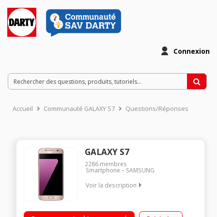
Connexion
Accueil
Communauté GALAXY S7
Questions/Réponses
GALAXY S7
2286
membres
Smartphone
SAMSUNG
Voir la description
Mobile sous Android 6.0 - Marshmallow - 4G+ Écran tactile
12,9cm (5,1'') - Super Amoled Quad HD 2560 x 1440 pixels