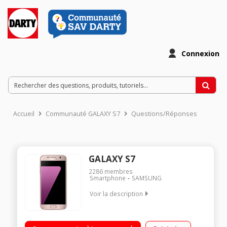
Connexion
Accueil
Communauté GALAXY S7
Questions/Réponses
GALAXY S7
2286
membres
Smartphone
SAMSUNG
Voir la description
Mobile sous Android 6.0 - Marshmallow - 4G+ Écran tactile
12,9cm (5,1'') - Super Amoled Quad HD 2560 x 1440 pixels