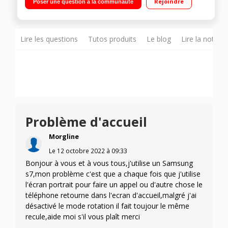
Rejoindre
Poser une question à la communauté
Processeur Octo-coeur 2,3GHz - 32Go de mémoire Appareil
photo 12 mégapixels - Vidéo UHD 4K
Lire les questions
Tutos produits
Le blog
Lire la notice
Problème d'accueil
Morgline
Le
12 octobre 2022
à
09:33
Bonjour à vous et à vous tous,j'utilise un Samsung
s7,mon problème c'est que a chaque fois que j'utilise
l'écran portrait pour faire un appel ou d'autre chose le
téléphone retourne dans l'ecran d'accueil,malgré j'ai
désactivé le mode rotation il fait toujour le même
recule,aide moi s'il vous plaît merci