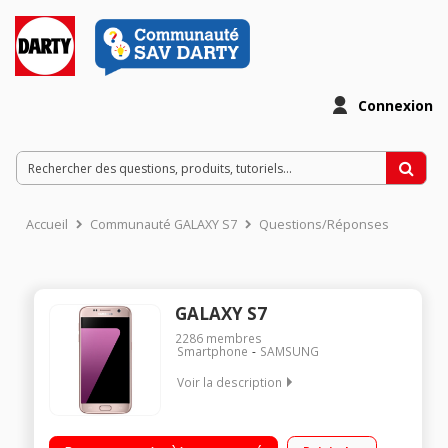
Connexion
Accueil
Communauté GALAXY S7
Questions/Réponses
GALAXY S7
2286
membres
Smartphone
SAMSUNG
Voir la description
Mobile sous Android 6.0 - Marshmallow - 4G+ Écran tactile
12,9cm (5,1'') - Super Amoled Quad HD 2560 x 1440 pixels