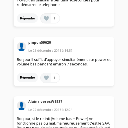
POWER en simultané pendant 10secondes pour
redémarrer le telephone.
1
Répondre
pinpon59620
Le
26 décembre 2016
à
14:57
Bonjour Il suffit d'appuyer simultanément sur power et
volume bas pendant environ 7 secondes.
1
Répondre
AlainziverecW1537
Le
27 décembre 2016
à
12:24
Bonjour, si le re-init (Volume bas + Power) ne
fonctionne pas ou mal, malheureusement c'est le SAV.
Pour ma part, c'est le voyant bleu qui était resté allumé