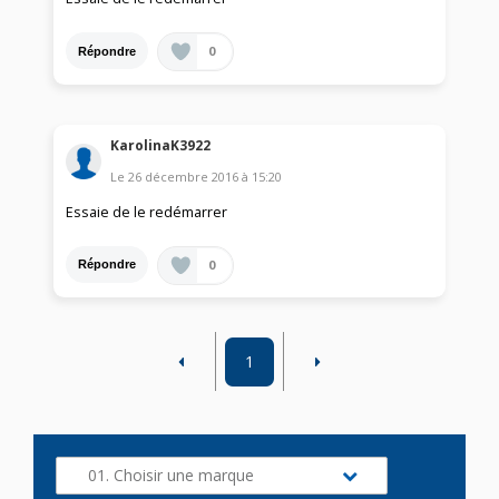
0
Répondre
KarolinaK3922
Le
26 décembre 2016
à
15:20
Essaie de le redémarrer
0
Répondre
1
01. Choisir une marque