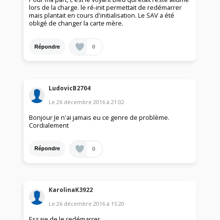
lors de la charge. le ré-init permettait de redémarrer
mais plantait en cours d'initialisation. Le SAV a été
obligé de changer la carte mère.
0
Répondre
LudovicB2704
Le
26 décembre 2016
à
21:02
Bonjour Je n'ai jamais eu ce genre de problème.
Cordialement
0
Répondre
KarolinaK3922
Le
26 décembre 2016
à
15:20
Essaie de le redémarrer