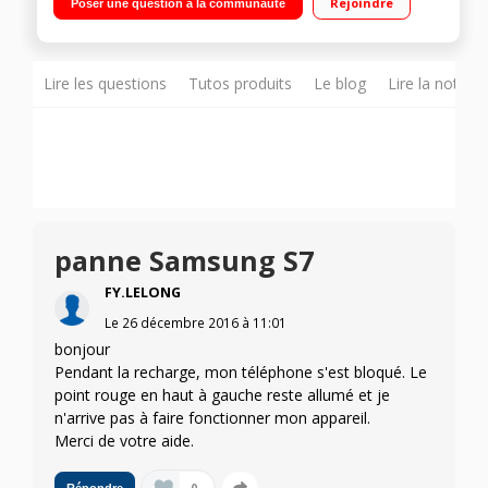
Rejoindre
Poser une question à la communauté
Processeur Octo-coeur 2,3GHz - 32Go de mémoire Appareil
photo 12 mégapixels - Vidéo UHD 4K
Lire les questions
Tutos produits
Le blog
Lire la notice
panne Samsung S7
FY.LELONG
Le
26 décembre 2016
à
11:01
bonjour
Pendant la recharge, mon téléphone s'est bloqué. Le
point rouge en haut à gauche reste allumé et je
n'arrive pas à faire fonctionner mon appareil.
Merci de votre aide.