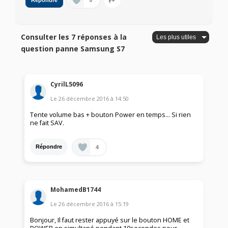
0
Répondre
Consulter les 7 réponses à la
question panne Samsung S7
CyrilL5096
Le
26 décembre 2016
à
14:50
Tente volume bas + bouton Power en temps... Si rien
ne fait SAV.
4
Répondre
MohamedB1744
Le
26 décembre 2016
à
15:19
Bonjour, Il faut rester appuyé sur le bouton HOME et