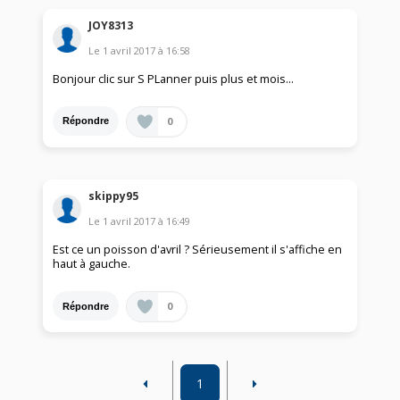
JOY8313
Le
1 avril 2017
à
16:58
Bonjour clic sur S PLanner puis plus et mois...
0
Répondre
skippy95
Le
1 avril 2017
à
16:49
Est ce un poisson d'avril ? Sérieusement il s'affiche en
haut à gauche.
0
Répondre
1