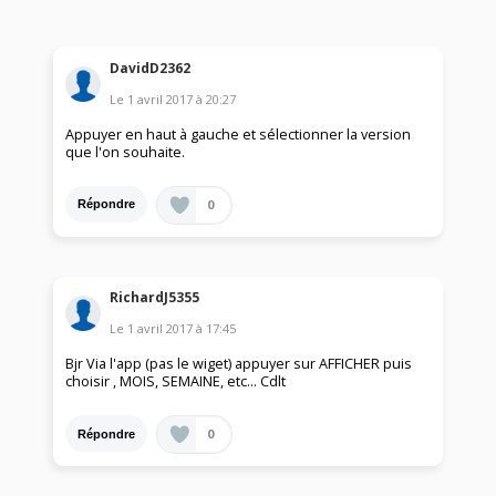
DavidD2362
Le
1 avril 2017
à
20:27
Appuyer en haut à gauche et sélectionner la version
que l'on souhaite.
0
Répondre
RichardJ5355
Le
1 avril 2017
à
17:45
Bjr Via l'app (pas le wiget) appuyer sur AFFICHER puis
choisir , MOIS, SEMAINE, etc... Cdlt
0
Répondre