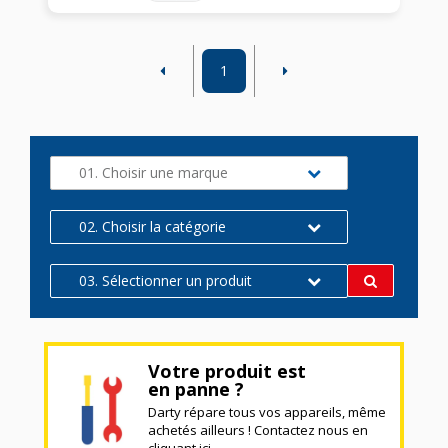
1
01. Choisir une marque
02. Choisir la catégorie
03. Sélectionner un produit
Votre produit est
en panne ?
Darty répare tous vos appareils, même
achetés ailleurs ! Contactez nous en
cliquant ici.