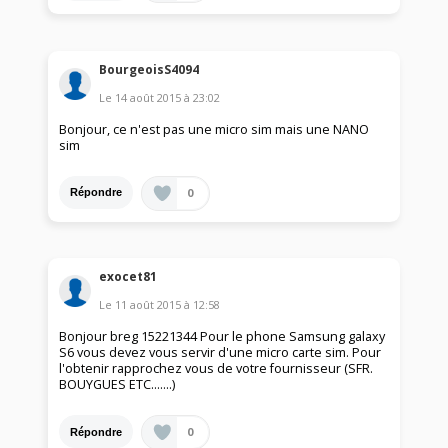
BourgeoisS4094
Le
14 août 2015
à
23:02
Bonjour, ce n'est pas une micro sim mais une NANO
sim
0
Répondre
exocet81
Le
11 août 2015
à
12:58
Bonjour breg 15221344 Pour le phone Samsung galaxy
S6 vous devez vous servir d'une micro carte sim. Pour
l'obtenir rapprochez vous de votre fournisseur (SFR.
BOUYGUES ETC.......)
0
Répondre