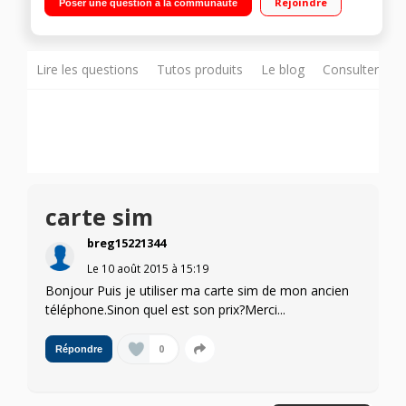
Rejoindre
Poser une question à la communauté
Processeur Octo-coeur 2,1GHz - 32Go de mémoire / Appareil
photo 16 mégapixels - Vidéo UHD 3840 x 2160 pixels
Lire les questions
Tutos produits
Le blog
Consulter sur
carte sim
breg15221344
Le
10 août 2015
à
15:19
Bonjour Puis je utiliser ma carte sim de mon ancien
téléphone.Sinon quel est son prix?Merci...
0
Répondre