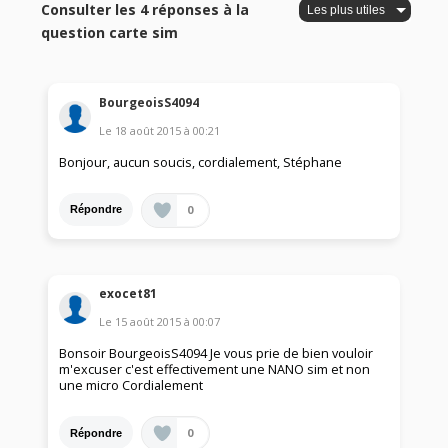
Consulter les 4 réponses à la
question carte sim
BourgeoisS4094
Le
18 août 2015
à
00:21
Bonjour, aucun soucis, cordialement, Stéphane
0
Répondre
exocet81
Le
15 août 2015
à
00:07
Bonsoir BourgeoisS4094 Je vous prie de bien vouloir
m'excuser c'est effectivement une NANO sim et non
une micro Cordialement
0
Répondre