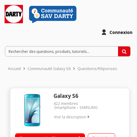
Connexion
Accueil
Communauté Galaxy S6
Questions/Réponses
Galaxy S6
422
membres
Smartphone
SAMSUNG
Voir la description
Mobile sous OS Android 5.0 - Lollipop - 4G / Écran tactile 5,1''
(12,9cm) - Super Amoled Quad HD 2560 x 1440 pixels /