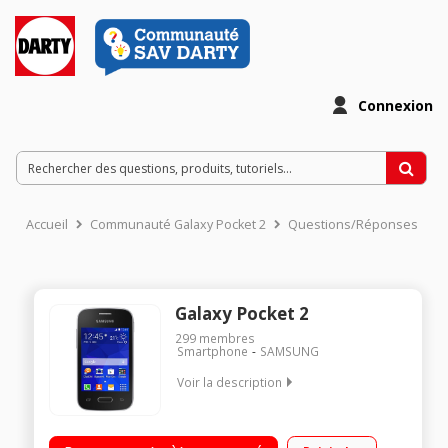
Connexion
Accueil
Communauté Galaxy Pocket 2
Questions/Réponses
Galaxy Pocket 2
299
membres
Smartphone
SAMSUNG
Voir la description
Mobile sous OS Android 4.4 - Kit Kat - 3G+ / Ecran 3,3" (8.4 cm)
- TFT 240 x 320 pixels / Processeur 1GHz - 4 Go de mémoire /