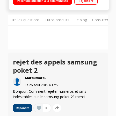
Rejoindre
Poser une question à la communauté
Photo 2 mégapixels - Enregistreur vidéo HD
Lire les questions
Tutos produits
Le blog
Consulter sur
rejet des appels samsung
poket 2
Maroumarou
Le
26 août 2015
à
17:53
Bonjour, Comment rejeter numéros et sms
indésirables sur le samsung poket 2? merci
0
Répondre