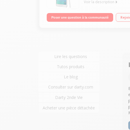
Voir la description
Mobile sous Android 4.4 Kit Kat - Compatible 4G
Rejoi
Poser une question à la communauté
Mpixels - Vidéo UHD
Lire les questions
Tutos produits
Le blog
Consulter sur darty.com
Darty 2nde Vie
Acheter une pièce détachée