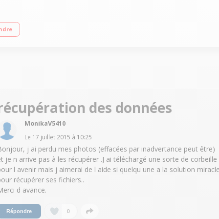
 Ecran Super AMOLED Full HD de 5,7" (14,4 cm) Processeur Quad-Core 2,7 GHz 
ndre
récupération des données
MonikaV5410
Le
17 juillet 2015
à
10:25
Bonjour, j ai perdu mes photos (effacées par inadvertance peut être)
et je n arrive pas à les récupérer .J ai téléchargé une sorte de corbeille
pour l avenir mais j aimerai de l aide si quelqu une a la solution miracl
pour récupérer ses fichiers..
Merci d avance.
0
Répondre