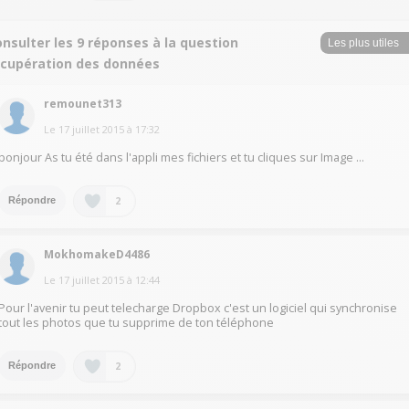
nsulter les 9 réponses à la question
écupération des données
remounet313
Le
17 juillet 2015
à
17:32
bonjour As tu été dans l'appli mes fichiers et tu cliques sur Image ...
2
Répondre
MokhomakeD4486
Le
17 juillet 2015
à
12:44
Pour l'avenir tu peut telecharge Dropbox c'est un logiciel qui synchronise
tout les photos que tu supprime de ton téléphone
2
Répondre