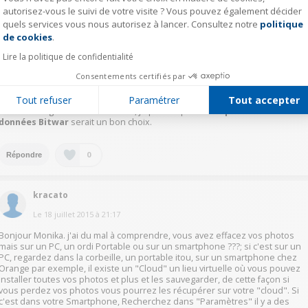
autorisez-vous le suivi de votre visite ? Vous pouvez également décider
kassia
quels services vous nous autorisez à lancer. Consultez notre
politique
Axeptio consent
Le
16 février 2020
à
14:33
de cookies
.
Bonjour,
Lire la politique de confidentialité
peut-être qu'il est un peu tard pour répondre à votre question, mais
Consentements certifiés par
lorsque vous effacez vos données par accident, vous devriez cesser
d'utiliser votre carte SD d'abord pour éviter les données écrasées. Et puis
Tout refuser
Paramétrer
Tout accepter
vous pouvez utiliser un outil de récupération pour les récupérer. Si vous
voulez un logiciel libre et efficace, je pense que la
récupération de
données Bitwar
serait un bon choix.
0
Répondre
kracato
Le
18 juillet 2015
à
21:17
Bonjour Monika. j'ai du mal à comprendre, vous avez effacez vos photos
mais sur un PC, un ordi Portable ou sur un smartphone ???; si c'est sur un
PC, regardez dans la corbeille, un portable itou, sur un smartphone chez
Orange par exemple, il existe un "Cloud" un lieu virtuelle où vous pouvez
installer toutes vos photos et plus et les sauvegarder, de cette façon si
vous perdez vos photos vous pourrez les récupérer sur votre "cloud". Si
c'est dans votre Smartphone, Recherchez dans "Paramètres" il y a des