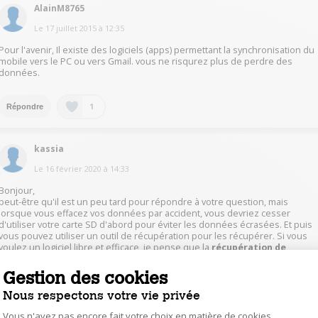
AlainM8765
Le
17 juillet 2015
à
12:35
Pour l'avenir, Il existe des logiciels (apps) permettant la synchronisation du
mobile vers le PC ou vers Gmail. vous ne risqurez plus de perdre des
données.
1
Répondre
kassia
Le
16 février 2020
à
14:33
Bonjour,
peut-être qu'il est un peu tard pour répondre à votre question, mais
lorsque vous effacez vos données par accident, vous devriez cesser
d'utiliser votre carte SD d'abord pour éviter les données écrasées. Et puis
vous pouvez utiliser un outil de récupération pour les récupérer. Si vous
voulez un logiciel libre et efficace, je pense que la
récupération de
données Bitwar
serait un bon choix.
Gestion des cookies
0
Nous respectons votre vie privée
Répondre
Vous n'avez pas encore fait votre choix en matière de cookies,