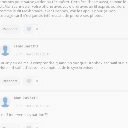
endroits pour sauvegarder ou récupérer. Dernière chose aussi, comme le
dit Alain connecter votre phone avec votre ordi avec un fil exprès ou alors
comme le dit Mokhomake, avec Dropbox, voir les applis pour ça. Bon
courage car il n'est jamais intéressant de perdre ses photos.
0
Répondre
remounet313
Le
17 juillet 2015
à
22:17
J'ai un peu de mal à comprendre quand on sait que Dropbox est natif sur le
Note 4, il suffit d'activer le compte et de le synchroniser ...
0
Répondre
MonikaV5410
Le
17 juillet 2015
à
19:47
Les 3 intervenants pardon??