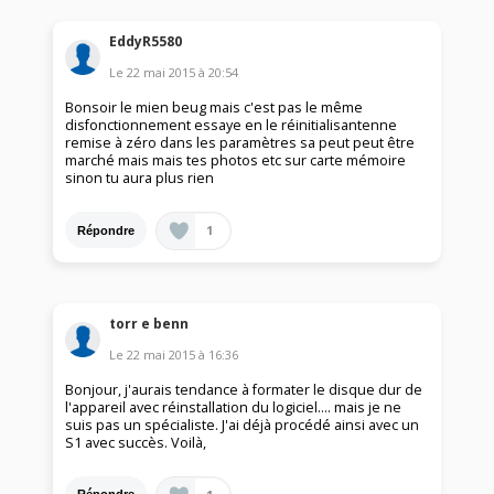
EddyR5580
Le
22 mai 2015
à
20:54
Bonsoir le mien beug mais c'est pas le même
disfonctionnement essaye en le réinitialisantenne
remise à zéro dans les paramètres sa peut peut être
marché mais mais tes photos etc sur carte mémoire
sinon tu aura plus rien
1
Répondre
torr e benn
Le
22 mai 2015
à
16:36
Bonjour, j'aurais tendance à formater le disque dur de
l'appareil avec réinstallation du logiciel.... mais je ne
suis pas un spécialiste. J'ai déjà procédé ainsi avec un
S1 avec succès. Voilà,