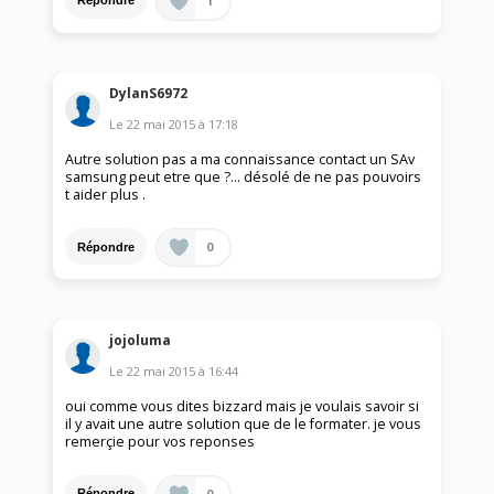
1
Répondre
DylanS6972
Le
22 mai 2015
à
17:18
Autre solution pas a ma connaissance contact un SAv
samsung peut etre que ?... désolé de ne pas pouvoirs
t aider plus .
0
Répondre
jojoluma
Le
22 mai 2015
à
16:44
oui comme vous dites bizzard mais je voulais savoir si
il y avait une autre solution que de le formater. je vous
remerçie pour vos reponses
0
Répondre