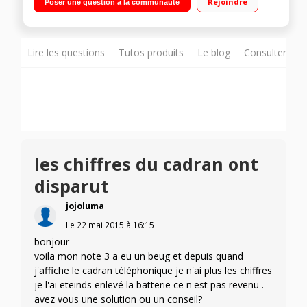
Rejoindre
Poser une question à la communauté
Core 2,3 GHz - Mémoire 32Go - RAM 3Go Appareil photo 13
Mpixels - Vidéo Full HD 1080p
Lire les questions
Tutos produits
Le blog
Consulter sur
les chiffres du cadran ont
disparut
jojoluma
Le
22 mai 2015
à
16:15
bonjour
voila mon note 3 a eu un beug et depuis quand
j'affiche le cadran téléphonique je n'ai plus les chiffres
je l'ai eteinds enlevé la batterie ce n'est pas revenu .
avez vous une solution ou un conseil?