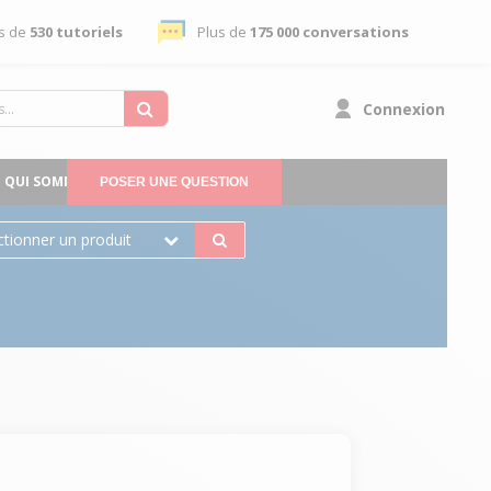
s de
530 tutoriels
Plus de
175 000 conversations
Connexion
QUI SOMMES-NOUS
POSER UNE QUESTION
ctionner un produit