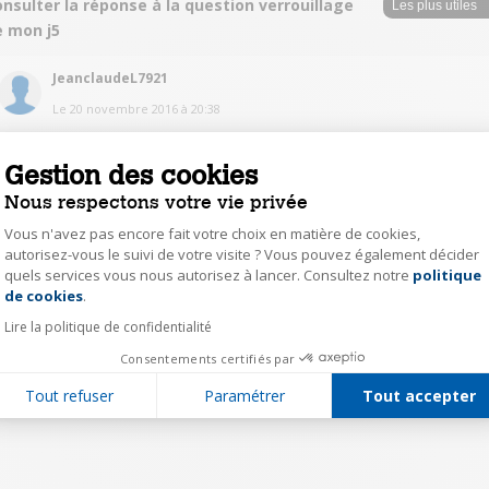
nsulter la réponse à la question verrouillage
e mon j5
JeanclaudeL7921
Le
20 novembre 2016
à
20:38
Bonjour, J'ai le même reglage sans aucun problème. Désolé de ne pas
pouvoir vous aider . Cordialement
Gestion des cookies
Nous respectons votre vie privée
0
Répondre
Vous n'avez pas encore fait votre choix en matière de cookies,
autorisez-vous le suivi de votre visite ? Vous pouvez également décider
quels services vous nous autorisez à lancer. Consultez notre
politique
Axeptio consent
1
de cookies
.
Lire la politique de confidentialité
Consentements certifiés par
Tout refuser
Paramétrer
Tout accepter