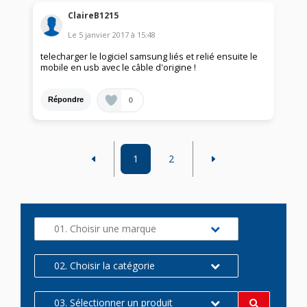
ClaireB1215
Le
5 janvier 2017
à
15:48
telecharger le logiciel samsung liés et relié ensuite le
mobile en usb avec le câble d'origine !
0
Répondre
1
2
01. Choisir une marque
02. Choisir la catégorie
03. Sélectionner un produit