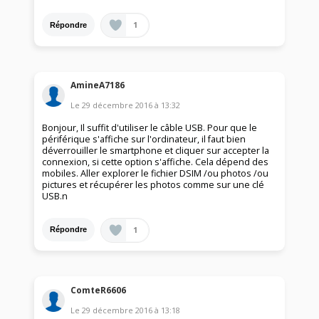
1
Répondre
AmineA7186
Le
29 décembre 2016
à
13:32
Bonjour, Il suffit d'utiliser le câble USB. Pour que le
périférique s'affiche sur l'ordinateur, il faut bien
déverrouiller le smartphone et cliquer sur accepter la
connexion, si cette option s'affiche. Cela dépend des
mobiles. Aller explorer le fichier DSIM /ou photos /ou
pictures et récupérer les photos comme sur une clé
USB.n
1
Répondre
ComteR6606
Le
29 décembre 2016
à
13:18