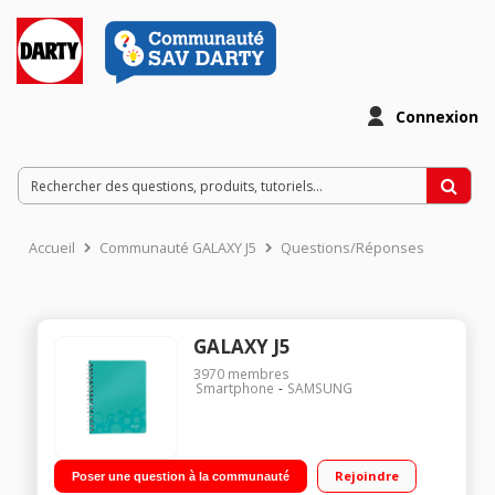
Connexion
Accueil
Communauté GALAXY J5
Questions/Réponses
GALAXY J5
3970
membres
Smartphone
SAMSUNG
Rejoindre
Poser une question à la communauté