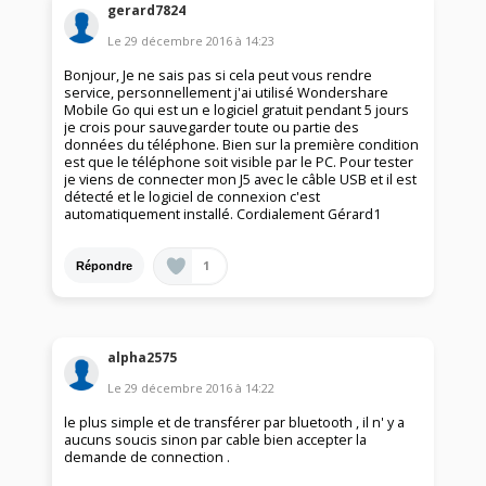
gerard7824
Le
29 décembre 2016
à
14:23
Bonjour, Je ne sais pas si cela peut vous rendre
service, personnellement j'ai utilisé Wondershare
Mobile Go qui est un e logiciel gratuit pendant 5 jours
je crois pour sauvegarder toute ou partie des
données du téléphone. Bien sur la première condition
est que le téléphone soit visible par le PC. Pour tester
je viens de connecter mon J5 avec le câble USB et il est
détecté et le logiciel de connexion c'est
automatiquement installé. Cordialement Gérard1
1
Répondre
alpha2575
Le
29 décembre 2016
à
14:22
le plus simple et de transférer par bluetooth , il n' y a
aucuns soucis sinon par cable bien accepter la
demande de connection .