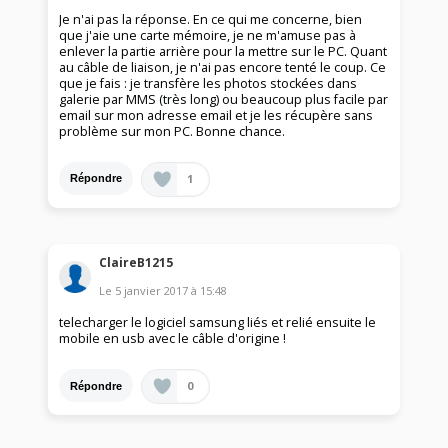
Je n'ai pas la réponse. En ce qui me concerne, bien
que j'aie une carte mémoire, je ne m'amuse pas à
enlever la partie arrière pour la mettre sur le PC. Quant
au câble de liaison, je n'ai pas encore tenté le coup. Ce
que je fais : je transfère les photos stockées dans
galerie par MMS (très long) ou beaucoup plus facile par
email sur mon adresse email et je les récupère sans
problème sur mon PC. Bonne chance.
1
Répondre
ClaireB1215
Le
5 janvier 2017
à
15:48
telecharger le logiciel samsung liés et relié ensuite le
mobile en usb avec le câble d'origine !
0
Répondre