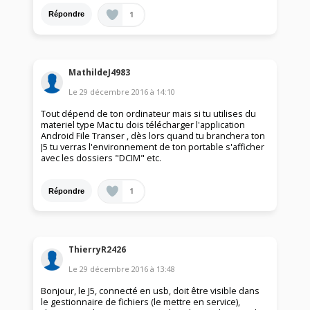
1
Répondre
MathildeJ4983
Le
29 décembre 2016
à
14:10
Tout dépend de ton ordinateur mais si tu utilises du
materiel type Mac tu dois télécharger l'application
Android File Transer , dès lors quand tu branchera ton
J5 tu verras l'environnement de ton portable s'afficher
avec les dossiers "DCIM" etc.
1
Répondre
ThierryR2426
Le
29 décembre 2016
à
13:48
Bonjour, le J5, connecté en usb, doit être visible dans
le gestionnaire de fichiers (le mettre en service),