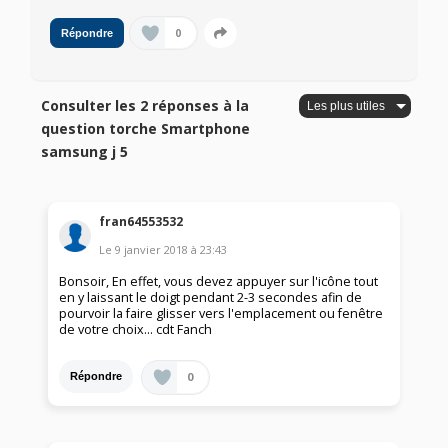
0
Répondre
Consulter les 2 réponses à la
question torche Smartphone
samsung j 5
fran64553532
Le
9 janvier 2018
à
23:43
Bonsoir, En effet, vous devez appuyer sur l'icône tout
en y laissant le doigt pendant 2-3 secondes afin de
pourvoir la faire glisser vers l'emplacement ou fenêtre
de votre choix... cdt Fanch
0
Répondre