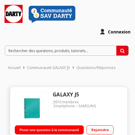
Connexion
Accueil
Communauté GALAXY J5
Questions/Réponses
GALAXY J5
3970
membres
Smartphone
SAMSUNG
Rejoindre
Poser une question à la communauté