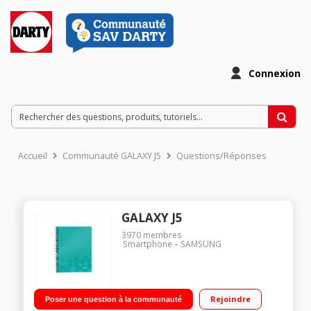
Connexion
Accueil
Communauté GALAXY J5
Questions/Réponses
GALAXY J5
3970
membres
Smartphone
SAMSUNG
Rejoindre
Poser une question à la communauté