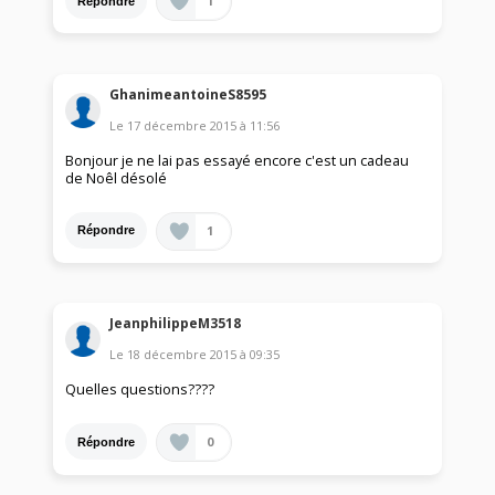
1
Répondre
GhanimeantoineS8595
Le
17 décembre 2015
à
11:56
Bonjour je ne lai pas essayé encore c'est un cadeau
de Noêl désolé
1
Répondre
JeanphilippeM3518
Le
18 décembre 2015
à
09:35
Quelles questions????
0
Répondre