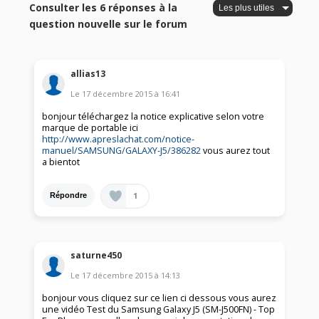
Consulter les 6 réponses à la
question nouvelle sur le forum
allias13
Le
17 décembre 2015
à
16:41
bonjour téléchargez la notice explicative selon votre
marque de portable ici
http://www.apreslachat.com/notice-
manuel/SAMSUNG/GALAXY-J5/386282
vous aurez tout
a bientot
1
Répondre
saturne450
Le
17 décembre 2015
à
14:13
bonjour vous cliquez sur ce lien ci dessous vous aurez
une vidéo Test du Samsung Galaxy J5 (SM-J500FN) - Top