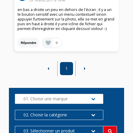
Le
14 août 2017
à
16:49
en bas a droite un peu en dehors de l'écran ; il y a un
le bouton sensitif avec un menu contextuel! sinon
appuyer furtivement sur la photo, elle se met en grand
puis en haut à droite il y une icône de fichier qui
permet d’enregistrer en cliquant dessus! voilou! :-)
0
Répondre
1
01. Choisir une marque
02. Choisir la catégorie
03. Sélectionner un produit