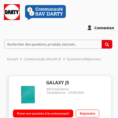
Connexion
Accueil
Communauté GALAXY J5
Questions/Réponses
GALAXY J5
3970
membres
Smartphone
SAMSUNG
Rejoindre
Poser une question à la communauté