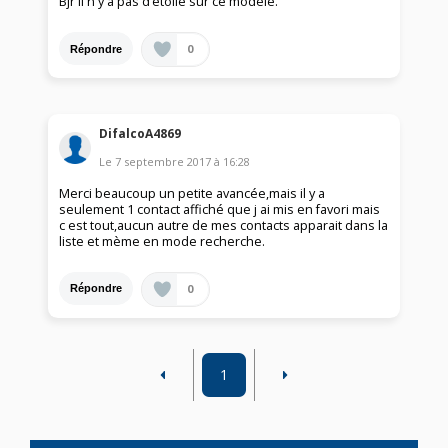
Bjr il n'y a pas d’étoile sur ce modèle.
0
Répondre
DifalcoA4869
Le
7 septembre 2017
à
16:28
Merci beaucoup un petite avancée,mais il y a
seulement 1 contact affiché que j ai mis en favori mais
c est tout,aucun autre de mes contacts apparait dans la
liste et mème en mode recherche.
0
Répondre
1