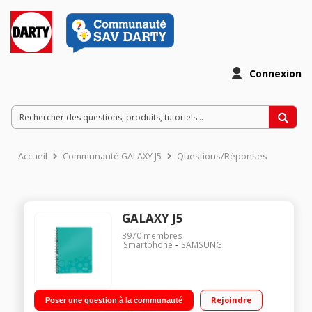
Connexion
Accueil
Communauté GALAXY J5
Questions/Réponses
GALAXY J5
3970
membres
Smartphone
SAMSUNG
Rejoindre
Poser une question à la communauté