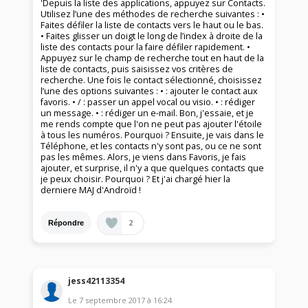
'Depuis la liste des applications, appuyez sur Contacts.
Utilisez l’une des méthodes de recherche suivantes : •
Faites défiler la liste de contacts vers le haut ou le bas.
• Faites glisser un doigt le long de l’index à droite de la
liste des contacts pour la faire défiler rapidement. •
Appuyez sur le champ de recherche tout en haut de la
liste de contacts, puis saisissez vos critères de
recherche. Une fois le contact sélectionné, choisissez
l’une des options suivantes : • : ajouter le contact aux
favoris. • / : passer un appel vocal ou visio. • : rédiger
un message. • : rédiger un e-mail. Bon, j'essaie, et je
me rends compte que l'on ne peut pas ajouter l'étoile
à tous les numéros. Pourquoi ? Ensuite, je vais dans le
Téléphone, et les contacts n'y sont pas, ou ce ne sont
pas les mêmes. Alors, je viens dans Favoris, je fais
ajouter, et surprise, il n'y a que quelques contacts que
je peux choisir. Pourquoi ? Et j'ai chargé hier la
derniere MAJ d'Androïd !
2
Répondre
jess42113354
Le
7 septembre 2017
à
16:24