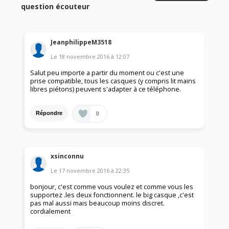
question écouteur
JeanphilippeM3518
Le
18 novembre 2016
à
12:07
Salut peu importe a partir du moment ou c'est une
prise compatible, tous les casques (y compris lit mains
libres piétons) peuvent s'adapter à ce téléphone.
0
Répondre
xsinconnu
Le
17 novembre 2016
à
22:35
bonjour, c'est comme vous voulez et comme vous les
supportez .les deux fonctionnent. le big casque ,c'est
pas mal aussi mais beaucoup moins discret.
cordialement