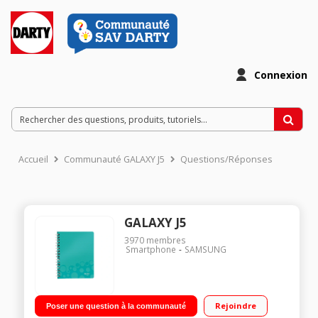
Connexion
Accueil
Communauté GALAXY J5
Questions/Réponses
GALAXY J5
3970
membres
Smartphone
SAMSUNG
Rejoindre
Poser une question à la communauté