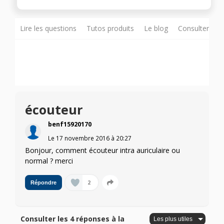
Lire les questions
Tutos produits
Le blog
Consulter sur
écouteur
benf15920170
Le
17 novembre 2016
à
20:27
Bonjour, comment écouteur intra auriculaire ou
normal ? merci
2
Répondre
Consulter les 4 réponses à la