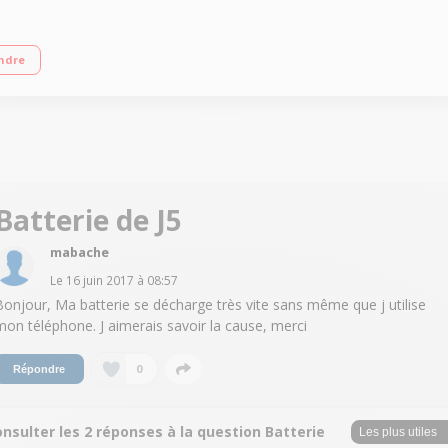
ndre
Batterie de J5
mabache
Le
16 juin 2017
à
08:57
Bonjour, Ma batterie se décharge très vite sans même que j utilise
mon téléphone. J aimerais savoir la cause, merci
0
Répondre
nsulter les 2 réponses à la question Batterie