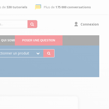
s de
530 tutoriels
Plus de
175 000 conversations
Connexion
QUI SOMMES-NOUS
POSER UNE QUESTION
ctionner un produit