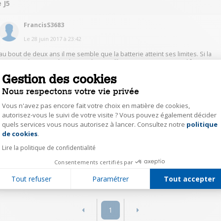
 J5
FrancisS3683
Le
28 juin 2017
à
23:42
au bout de deux ans il me semble que la batterie atteint ses limites. Si la
coupure du WiFI et de Bluetouch ne suffisent pas, je pense qu'il faut
changer de batterie.
Gestion des cookies
Nous respectons votre vie privée
0
Répondre
Vous n'avez pas encore fait votre choix en matière de cookies,
autorisez-vous le suivi de votre visite ? Vous pouvez également décider
mcoppa
quels services vous nous autorisez à lancer. Consultez notre
politique
Axeptio consent
de cookies
.
Le
28 juin 2017
à
20:58
Lire la politique de confidentialité
Bonjour, Coupe le Wifi et le Bluetooth quand tu n'en as pas besoin
Consentements certifiés par
0
Répondre
Tout refuser
Paramétrer
Tout accepter
1