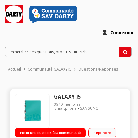
Connexion
Accueil
Communauté GALAXY J5
Questions/Réponses
GALAXY J5
3970
membres
Smartphone
SAMSUNG
Rejoindre
Poser une question à la communauté