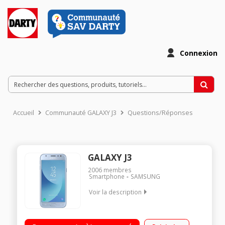
Connexion
Accueil
Communauté GALAXY J3
Questions/Réponses
GALAXY J3
2006
membres
Smartphone
SAMSUNG
Voir la description
"Mobile sous Android 7.0 - Nougat - 4G Ecran tactile 12.7 cm
(5"") - HD 1280 X 720 pixels Processeur Quad-Core 1,4 GHz -