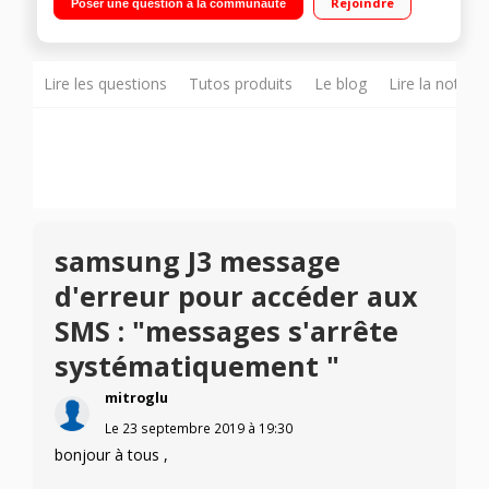
Rejoindre
Poser une question à la communauté
16Go de mémoire Appareil photo 13 mégapixels - Vidéo Full
HD 1080p"
Lire les questions
Tutos produits
Le blog
Lire la notice
samsung J3 message
d'erreur pour accéder aux
SMS : "messages s'arrête
systématiquement "
mitroglu
Le
23 septembre 2019
à
19:30
bonjour à tous ,