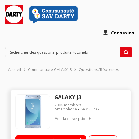
Connexion
Accueil
Communauté GALAXY J3
Questions/Réponses
GALAXY J3
2006
membres
Smartphone
SAMSUNG
Voir la description
"Mobile sous Android 7.0 - Nougat - 4G Ecran tactile 12.7 cm
(5"") - HD 1280 X 720 pixels Processeur Quad-Core 1,4 GHz -