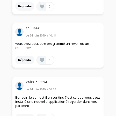
0
Répondre
coulinec
Le
24 juin 2019
à
10:48
vous avez peut etre programmé un reveil ou un
calendrier
0
Répondre
ValerieP9894
Le
24 juin 2019
à
00:15
Bonsoir, le son est-il en continu ? est ce que vous avez
installé une nouvelle application ? regarder dans vos
paramètres