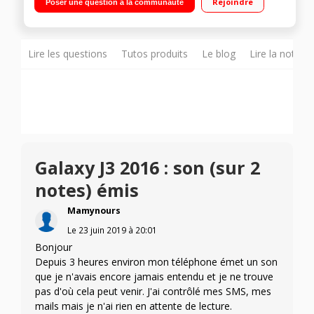
Rejoindre
Poser une question à la communauté
16Go de mémoire Appareil photo 13 mégapixels - Vidéo Full
HD 1080p"
Lire les questions
Tutos produits
Le blog
Lire la notice
Galaxy J3 2016 : son (sur 2
notes) émis
Mamynours
Le
23 juin 2019
à
20:01
Bonjour
Depuis 3 heures environ mon téléphone émet un son
que je n'avais encore jamais entendu et je ne trouve
pas d'où cela peut venir. J'ai contrôlé mes SMS, mes
mails mais je n'ai rien en attente de lecture.