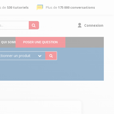
s de
530 tutoriels
Plus de
175 000 conversations
Connexion
QUI SOMMES-NOUS
POSER UNE QUESTION
ctionner un produit