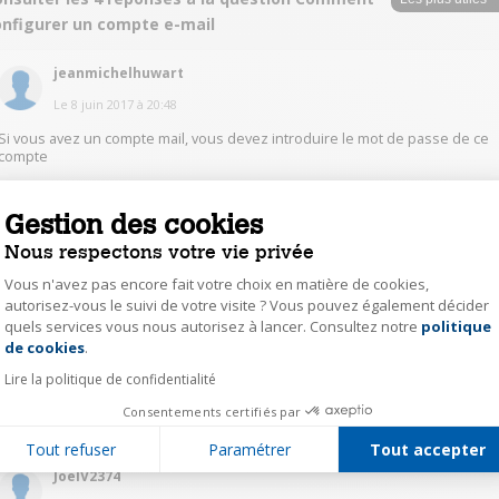
onfigurer un compte e-mail
jeanmichelhuwart
Le
8 juin 2017
à
20:48
Si vous avez un compte mail, vous devez introduire le mot de passe de ce
compte
0
Répondre
Gestion des cookies
Nous respectons votre vie privée
titi65616123
Vous n'avez pas encore fait votre choix en matière de cookies,
autorisez-vous le suivi de votre visite ? Vous pouvez également décider
Le
8 juin 2017
à
20:04
quels services vous nous autorisez à lancer. Consultez notre
politique
Axeptio consent
il faut un compte gmail.....puis après vous pouvez utiliser votre adresse
de cookies
.
normal
Lire la politique de confidentialité
0
Consentements certifiés par
Répondre
Tout refuser
Paramétrer
Tout accepter
JoelV2374