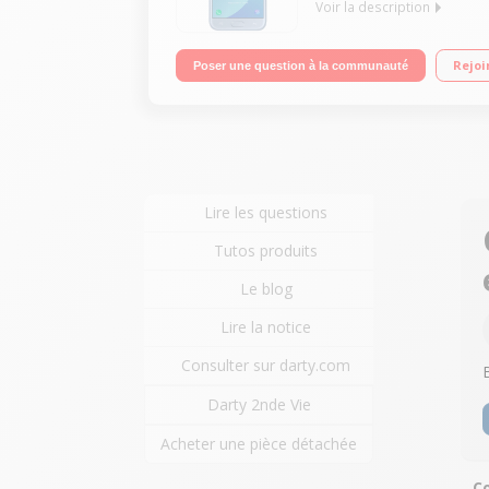
Voir la description
"Mobile sous Android 7.0 - Nougat - 4G Ecran tac
Rejoi
Poser une question à la communauté
Full HD 1080p"
Lire les questions
Tutos produits
Le blog
Lire la notice
Consulter sur darty.com
Darty 2nde Vie
Acheter une pièce détachée
C