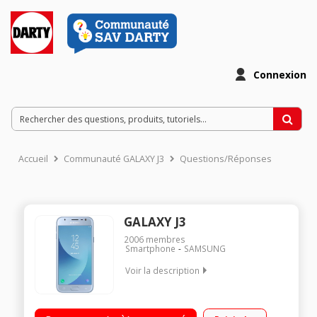
Connexion
Accueil
Communauté GALAXY J3
Questions/Réponses
GALAXY J3
2006
membres
Smartphone
SAMSUNG
Voir la description
"Mobile sous Android 7.0 - Nougat - 4G Ecran tactile 12.7 cm
(5"") - HD 1280 X 720 pixels Processeur Quad-Core 1,4 GHz -