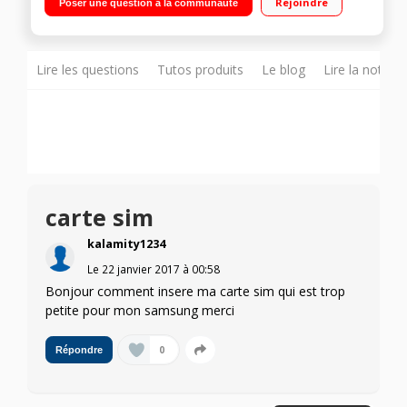
Rejoindre
Poser une question à la communauté
16Go de mémoire Appareil photo 13 mégapixels - Vidéo Full
HD 1080p"
Lire les questions
Tutos produits
Le blog
Lire la notice
carte sim
kalamity1234
Le
22 janvier 2017
à
00:58
Bonjour comment insere ma carte sim qui est trop
petite pour mon samsung merci
0
Répondre