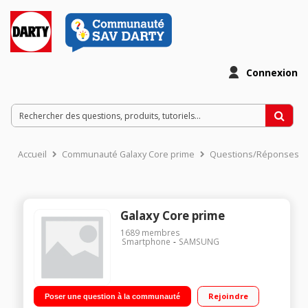
Connexion
Accueil
Communauté Galaxy Core prime
Questions/Réponses
Galaxy Core prime
1689
membres
Smartphone
SAMSUNG
Rejoindre
Poser une question à la communauté