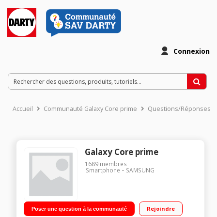
Connexion
Accueil
Communauté Galaxy Core prime
Questions/Réponses
Galaxy Core prime
1689
membres
Smartphone
SAMSUNG
Rejoindre
Poser une question à la communauté