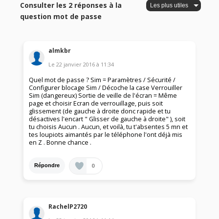
Consulter les 2 réponses à la
question mot de passe
almkbr
Le
22 janvier 2016
à
11:34
Quel mot de passe ? Sim = Paramètres / Sécurité /
Configurer blocage Sim / Décoche la case Verrouiller
Sim (dangereux) Sortie de veille de l'écran = Même
page et choisir Ecran de verrouillage, puis soit
glissement (de gauche à droite donc rapide et tu
désactives l'encart " Glisser de gauche à droite" ), soit
tu choisis Aucun . Aucun, et voilà, tu t'absentes 5 mn et
tes loupiots aimantés par le téléphone l'ont déjà mis
en Z . Bonne chance .
0
Répondre
RachelP2720