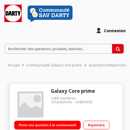
Connexion
Accueil
Communauté Galaxy Core prime
Questions/Réponses
Galaxy Core prime
1689
membres
Smartphone
SAMSUNG
Rejoindre
Poser une question à la communauté