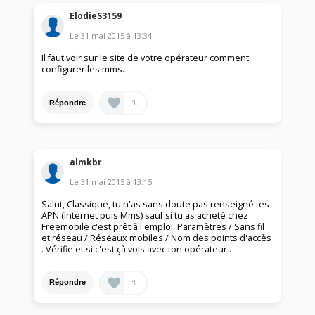
ElodieS3159
Le
31 mai 2015
à
13:34
Il faut voir sur le site de votre opérateur comment
configurer les mms.
1
Répondre
almkbr
Le
31 mai 2015
à
13:15
Salut, Classique, tu n'as sans doute pas renseigné tes
APN (Internet puis Mms) sauf si tu as acheté chez
Freemobile c'est prêt à l'emploi. Paramètres / Sans fil
et réseau / Réseaux mobiles / Nom des points d'accès
. Vérifie et si c'est çà vois avec ton opérateur .
1
Répondre