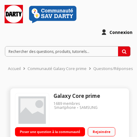
Connexion
Accueil
Communauté Galaxy Core prime
Questions/Réponses
Galaxy Core prime
1689
membres
Smartphone
SAMSUNG
Rejoindre
Poser une question à la communauté