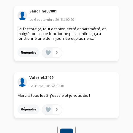
SandrineB7001
Le
6 septembre 2015
à
00:20
J'ai fait tout ça, tout est bien entré et paramétré, et
malgré tout ça ne fonctionne pas... enfin si, ça a
fonctionné une demi-journée et plus rien...
0
Répondre
ValerieL3499
Le
31 mai 2015
à
19:18
Merci à tous les 2, j'essaie et je vous dis !
0
Répondre