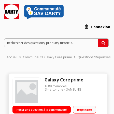
Connexion
Accueil
Communauté Galaxy Core prime
Questions/Réponses
Galaxy Core prime
1689
membres
Smartphone
SAMSUNG
Rejoindre
Poser une question à la communauté