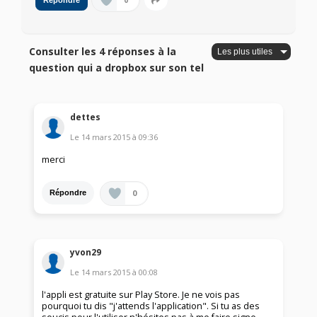
0
Répondre
Consulter les 4 réponses à la
question qui a dropbox sur son tel
dettes
Le
14 mars 2015
à
09:36
merci
0
Répondre
yvon29
Le
14 mars 2015
à
00:08
l'appli est gratuite sur Play Store. Je ne vois pas
pourquoi tu dis "j'attends l'application". Si tu as des