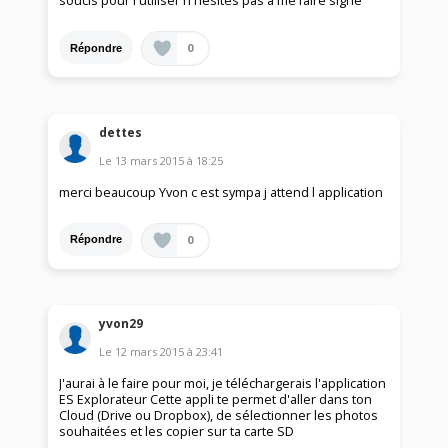
soucis pour l'utiliser n'hésites pas à me faire signe
0
Répondre
dettes
Le
13 mars 2015
à
18:25
merci beaucoup Yvon c est sympa j attend l application
0
Répondre
yvon29
Le
12 mars 2015
à
23:41
J'aurai à le faire pour moi, je téléchargerais l'application
ES Explorateur Cette appli te permet d'aller dans ton
Cloud (Drive ou Dropbox), de sélectionner les photos
souhaitées et les copier sur ta carte SD