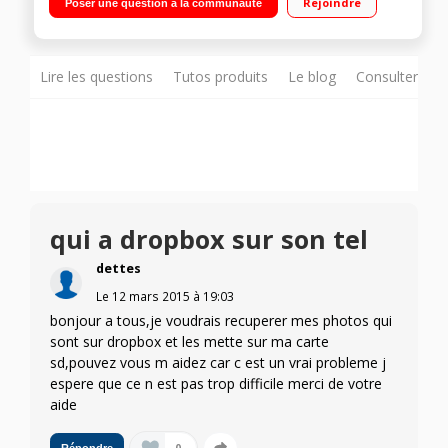
Rejoindre
Poser une question à la communauté
8Go - RAM 1Go Photo 5 Mpixels - Vidéo Full HD 1080p
Lire les questions
Tutos produits
Le blog
Consulter sur
qui a dropbox sur son tel
dettes
Le
12 mars 2015
à
19:03
bonjour a tous,je voudrais recuperer mes photos qui
sont sur dropbox et les mette sur ma carte
sd,pouvez vous m aidez car c est un vrai probleme j
espere que ce n est pas trop difficile merci de votre
aide