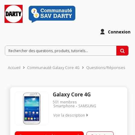
Connexion
Accueil
Communauté Galaxy Core 4G
Questions/Réponses
Galaxy Core 4G
501
membres
Smartphone
SAMSUNG
Voir la description
Mobile sous Android 4.2.2 Jelly Bean - Réseau 3G+ Ecran tactile
TFT de 5" (12,7 cm) Processeur Quad-Core 1,2 GHz - Mémoire