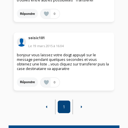
trouves entre autres possibilités "Transférer"
0
Répondre
soisic101
Le
19 mars 2015
à
16:04
bonjour vous laissez votre doigt appuyé sur le
message pendant quelques secondes et vous
obtenez une liste ...vous cliquez sur transferer puis la
case destinataire va apparaitre
0
Répondre
1