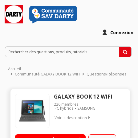
Connexion
Accueil
Communauté GALAXY BOOK 12 WIFI
Questions/Réponses
GALAXY BOOK 12 WIFI
226
membres
PC hybride
SAMSUNG
Voir la description
"Ecran tactile Super AMOLED 12"" Full HD+ Processeur Intel®
Core™ i5 RAM 4 Go - 128 Go SSD Windows 10 Family - Clavier