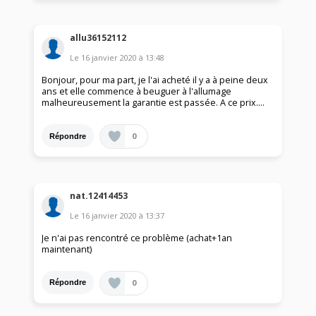
allu36152112
Le
16 janvier 2020
à
13:48
Bonjour, pour ma part, je l'ai acheté il y a à peine deux
ans et elle commence à beuguer à l'allumage
malheureusement la garantie est passée. A ce prix....
0
Répondre
nat.12414453
Le
16 janvier 2020
à
13:37
Je n'ai pas rencontré ce problème (achat+1an
maintenant)
0
Répondre