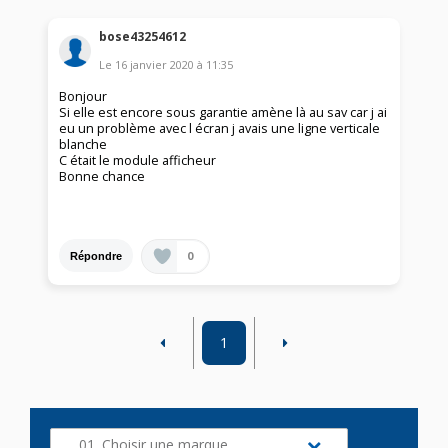
bose43254612
Le
16 janvier 2020
à
11:35
Bonjour
Si elle est encore sous garantie amène là au sav car j ai
eu un problème avec l écran j avais une ligne verticale
blanche
C était le module afficheur
Bonne chance
0
Répondre
1
01. Choisir une marque