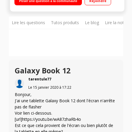
Rejoindre
Poser une question à la communauté
rétro-éclairé détachable - S Pen"
Lire les questions
Tutos produits
Le blog
Lire la notice
Galaxy Book 12
tarentule77
Le
15 janvier 2020
à
17:22
Bonjour,
J'ai une tablette Galaxy Book 12 dont l'écran n'arrête
pas de flasher
Voir lien ci-dessous.
[url]https://youtu.be/wA87zhaRb4o
Est ce que cela provient de l'écran ou bien plutôt de
la tablette en elle même?