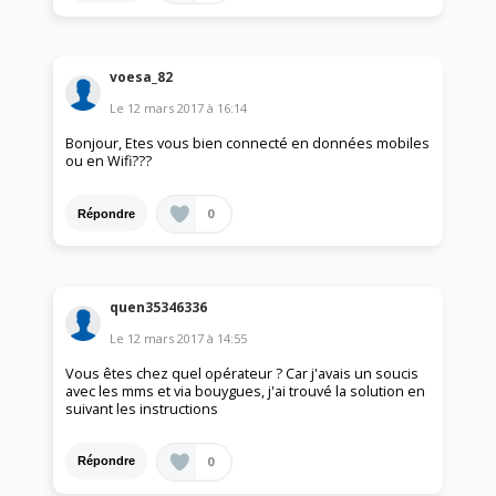
voesa_82
Le
12 mars 2017
à
16:14
Bonjour, Etes vous bien connecté en données mobiles
ou en Wifi???
0
Répondre
quen35346336
Le
12 mars 2017
à
14:55
Vous êtes chez quel opérateur ? Car j'avais un soucis
avec les mms et via bouygues, j'ai trouvé la solution en
suivant les instructions
0
Répondre