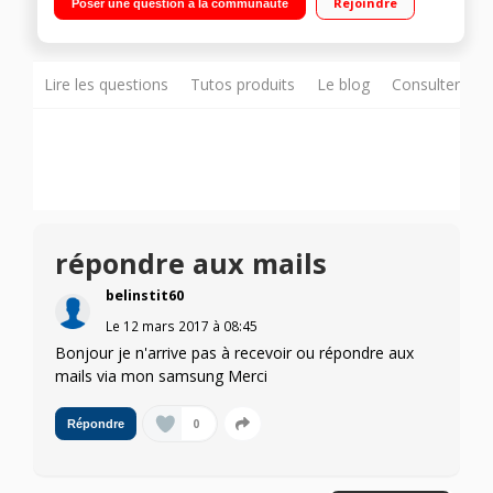
Rejoindre
Poser une question à la communauté
cœur 1,6GHz - 16Go de mémoire Appareil photo 13
mégapixels - Vidéo Full HD 1080p"
Lire les questions
Tutos produits
Le blog
Consulter sur
répondre aux mails
belinstit60
Le
12 mars 2017
à
08:45
Bonjour je n'arrive pas à recevoir ou répondre aux
mails via mon samsung Merci
0
Répondre