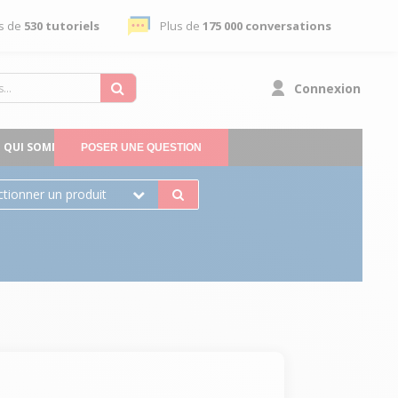
s de
530 tutoriels
Plus de
175 000 conversations
Connexion
QUI SOMMES-NOUS
POSER UNE QUESTION
ctionner un produit