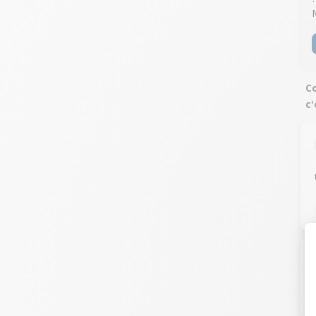
Co
c'