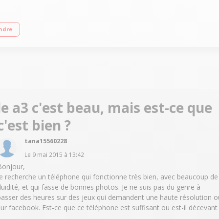
Ecran de 4.7'' - 4g: oui Memoire interne: 16 go - ram: 1.5 go Appareil photo 
ndre
le a3 c'est beau, mais est-ce que
c'est bien ?
tana15560228
Le
9 mai 2015
à
13:42
Bonjour,
je recherche un téléphone qui fonctionne très bien, avec beaucoup de
fluidité, et qui fasse de bonnes photos. Je ne suis pas du genre à
passer des heures sur des jeux qui demandent une haute résolution o
sur facebook. Est-ce que ce téléphone est suffisant ou est-il décevant