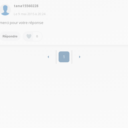
tana15560228
Le
9 mai 2015
à
20:24
merci pour votre réponse
0
Répondre
1