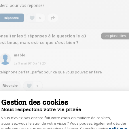
Merci pour vos réponses.
0
Répondre
nsulter les 5 réponses à la question le a3
est beau, mais est-ce que c'est bien ?
mablo
Le
9 mai 2015
à
19:20
téléphone parfait...parfait pour ce que vous pouvez en faire
1
Répondre
Gestion des cookies
MohamedB5551
Nous respectons votre vie privée
Le
17 août 2015
à
13:42
Vous n'avez pas encore fait votre choix en matière de cookies,
Bjr est ce que question photo avec flash le soir ressorte bien ou nn car
autorisez-vous le suivi de votre visite ? Vous pouvez également décider
javais le galaxy grand prime et quand on faisait des photos ac flash le soir
quels services vous nous autorisez à lancer. Consultez notre
politique
on voyais pratiquement rien
Axeptio consent