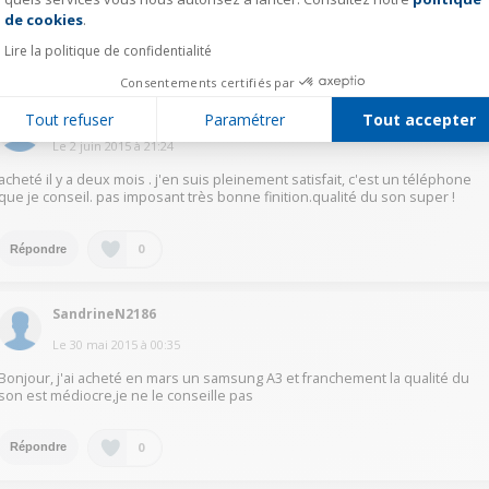
de cookies
.
Lire la politique de confidentialité
0
Répondre
Consentements certifiés par
mjc71510815
Tout refuser
Paramétrer
Tout accepter
Le
2 juin 2015
à
21:24
acheté il y a deux mois . j'en suis pleinement satisfait, c'est un téléphone
que je conseil. pas imposant très bonne finition.qualité du son super !
0
Répondre
SandrineN2186
Le
30 mai 2015
à
00:35
Bonjour, j'ai acheté en mars un samsung A3 et franchement la qualité du
son est médiocre,je ne le conseille pas
0
Répondre