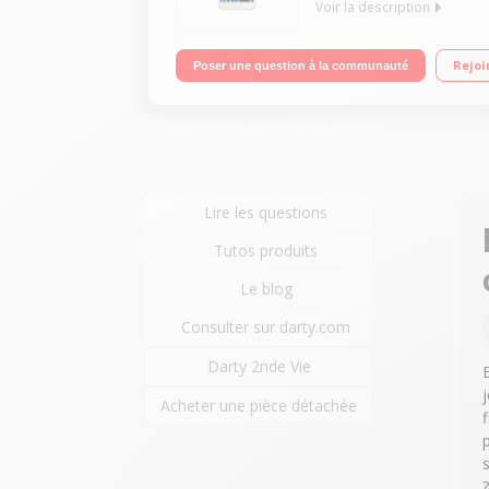
Voir la description
Smartphone sous systeme android 5.1.1 (lollipop) 
Rejoi
Poser une question à la communauté
Lire les questions
Tutos produits
Le blog
Consulter sur darty.com
Darty 2nde Vie
Acheter une pièce détachée
?