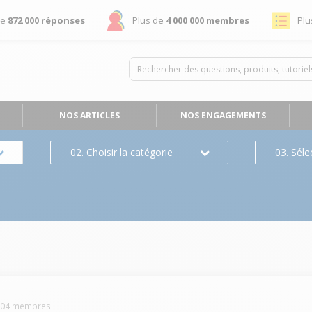
de
872 000 réponses
Plus de
4 000 000 membres
Plu
NOS ARTICLES
NOS ENGAGEMENTS
02. Choisir la catégorie
03. Séle
904
membres