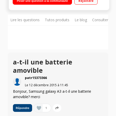
Rejoindre
Poser une question à la communauté
photo de 13 mégapixels
Lire les questions
Tutos produits
Le blog
Consulter sur
a-t-il une batterie
amovible
patr15373366
Le
12 décembre 2015
à
11:45
Bonjour, Samsung galaxy A3 a-t-il une batterie
amovible? merci
1
Répondre