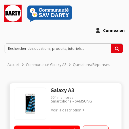
Connexion
Accueil
Communauté Galaxy A3
Questions/Réponses
Galaxy A3
904
membres
Smartphone
SAMSUNG
Voir la description
Smartphone sous systeme android 5.1.1 (lollipop) Ecran de
4.7'' - 4g: oui Memoire interne: 16 go - ram: 1.5 go Appareil