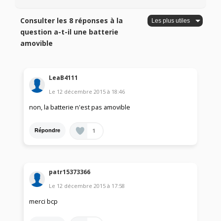
Consulter les 8 réponses à la
question a-t-il une batterie
amovible
LeaB4111
Le
12 décembre 2015
à
18:46
non, la batterie n'est pas amovible
1
Répondre
patr15373366
Le
12 décembre 2015
à
17:58
merci bcp