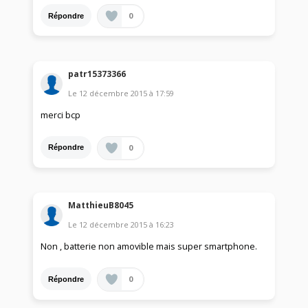
0
Répondre
patr15373366
Le
12 décembre 2015
à
17:59
merci bcp
0
Répondre
MatthieuB8045
Le
12 décembre 2015
à
16:23
Non , batterie non amovible mais super smartphone.
0
Répondre